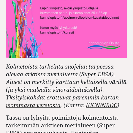
Kolmetoista tärkeintä suojelun tarpeessa
olevaa arktista merialuetta (Super EBSA).
Alueet on merkitty karttaan keltaisella värillä
(ja yksi vaalealla vinoraidoituksella).
Yksityiskohdat erottuvat paremmin kartan
isommasta versiosta
. (Kartta:
IUCN/NRDC
)
Tässä on lyhyitä poimintoja kolmentoista
tärkeimmän arktisen merialueen (Super
EBSA) ominaisuuksista. Kohteiden