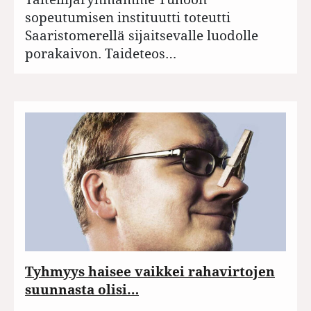
sopeutumisen instituutti toteutti
Saaristomerellä sijaitsevalle luodolle
porakaivon. Taideteos…
Tyhmyys haisee vaikkei rahavirtojen
suunnasta olisi…