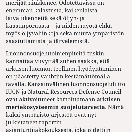
merijää niukkenee. Odotettavissa on
enemmän kalastusta, kaikenlaista
laivaliikennettä sekä öljyn- ja
kaasunporausta – ja niiden myötä ehkä
myös öljyvahinkoja sekä muuta ympäristön
saastuttamista ja tärvelemistä.
Luonnonsuojelutoimenpiteitä tuskin
kannattaa viivyttää siihen saakka, että
arktisen luonnon teollinen hyödyntäminen
on päästetty vauhtiin kestämättömällä
tavalla. Kansainvälinen luonnonsuojeluliitto
IUCN ja Natural Resources Defense Council
ovat aktivoituneet kartoittamaan
arktisen
meriekosysteemin suojelutarvetta
. Nämä
kaksi ympäristöjärjestöä ovat nyt
julkistaneet raportin
asiantuntijakokouksesta, joka pidettiin