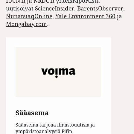
IUCN:n
ja
NRDC:n
yhteisraportista
uutisoivat
ScienceInsider
,
BarentsObserver
,
NunatsiaqOnline
,
Yale Environment 360
ja
Mongabay.com
.
Sääasema
Sääasema tarjoaa ilmastouutisia ja
ympäristöanalyysiä Fifin