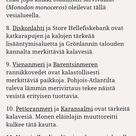
(
Monodon monoceros
) oleilevat tällä
vesialueella.
8.
Diskonlahti
ja Store Hellefiskebank ovat
katkarapujen ja kalojen tärkeää
lisääntymisaluetta ja Grönlannin talouden
kannalta merkittäviä kalavesiä.
9.
Vienanmeri
ja
Barentsinmeren
rannikkovedet ovat kalastollisesti
merkittäviä paikkoja. Pohjois-Atlantilta
tuleva lämmin merivirtaus tekee näistä
vesistä erityisen tuottavia.
10.
Petšoranmeri
ja
Karansalmi
ovat tärkeitä
kalavesiä. Monen eläinlajin muuttoreitti
kulkee tätä kautta.