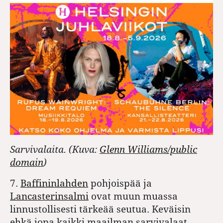
Sarvivalaita. (Kuva:
Glenn Williams/public
domain
)
7.
Baffininlahden
pohjoispää ja
Lancasterinsalmi
ovat muun muassa
linnustollisesti tärkeää seutua. Keväisin
ehkä jopa kaikki maailman sarvivalaat