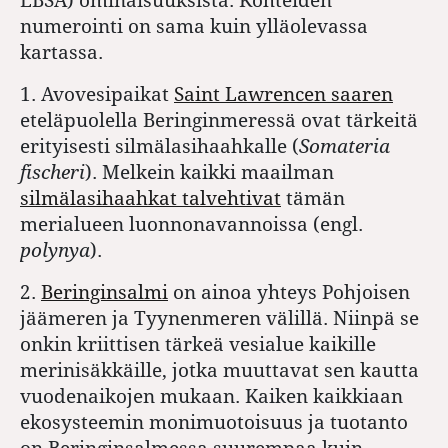
numerointi on sama kuin ylläolevassa
kartassa.
1. Avovesipaikat
Saint Lawrencen saaren
eteläpuolella Beringinmeressä ovat tärkeitä
erityisesti silmälasihaahkalle (
Somateria
fischeri
). Melkein kaikki maailman
silmälasihaahkat talvehtivat
tämän
merialueen luonnonavannoissa (engl.
polynya
).
2.
Beringinsalmi
on ainoa yhteys Pohjoisen
jäämeren ja Tyynenmeren välillä. Niinpä se
onkin kriittisen tärkeä vesialue kaikille
merinisäkkäille, jotka muuttavat sen kautta
vuodenaikojen mukaan. Kaiken kaikkiaan
ekosysteemin monimuotoisuus ja tuotanto
on Beringinsalmessa suurempaa kuin