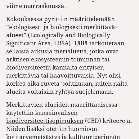
viime marraskuussa.
Kokouksessa pyrittiin määrittelemään
”ekologisesti ja biologisesti merkittävät
alueet” (Ecologically and Biologically
Significant Area, EBSA). Tällä tarkoitetaan
sellaisia arktisia merialueita, jotka ovat
arktisen ekosysteemin toiminnan tai
biodiversiteetin kannalta erityisen
merkittäviä tai haavoittuvaisia. Nyt olisi
korkea aika ruveta pohtimaan, miten näitä
alueita voitaisiin ryhtyä suojelemaan.
Merkittävien alueiden määrittämisessä
käytettiin kansainvälisen
biodiversiteettisopimuksen
(CBD) kriteerejä.
Niiden lisäksi otettiin huomioon
kotitarvemetsästys ja kulttuuriperinnön