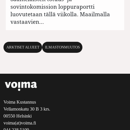
sovintokomission loppuraportti
luovutetaan tällä viikolla. Maailmalla
vastaavien…
ARKTISET ALUEET
ILMASTONMUUTOS
Voima Kustannus
Vellamonkatu 30 B 3 krs.
00550 Helsinki
voima(at)voima.fi
044 238 5109