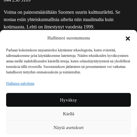
Voima on painosmäärältään Suomen suurin kulttuurilehti. Se
nostaa esiin yhteiskunnallisia aiheita niin maailmalta kuin
kotimaasta. Lehti on ilmestynyt vuodesta 1999.
Hallinnoi suostumusta
TOIMITUS
UUTISKIRJE
Parhaan kokemuksen tarjoamiseksi käytämme teknologioita, kuten evästeitä,
tallentaaksemme ja/tai käyttääksemme laitetietoja. Näiden tekniikoiden hyväksyminen
MAINOSTAJILLE
antaa meille mahdollisuuden käsitellä tietoja, kuten selauskäyttäytymistä tai yksilöllisiä
VASTAMAINOKSET
tunnuksia tällä sivustolla. Suostumuksen jättäminen tai peruuttaminen voi vaikuttaa
haitallisesti tiettyihin ominaisuuksiin ja toimintoihin.
JAKELUPAIKAT
REKISTERISELOSTE
Hallinnoi palveluita
EVÄSTEKÄYTÄNTÖ (EU)
TILAUKSEN PERUUTUSPYYNTÖ
Hyväksy
TILAUSOHJEET JA -EHDOT
Kiellä
Voima sosiaalisessa mediassa
Näytä asetukset
Facebook
Instagram
YouTube
Bluesky