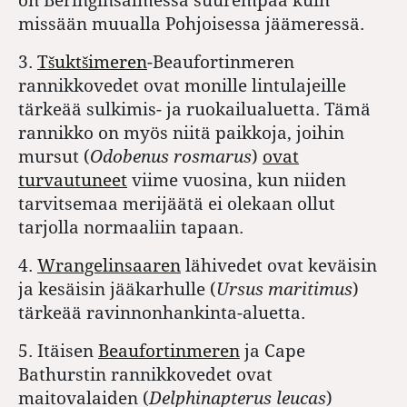
missään muualla Pohjoisessa jäämeressä.
3.
Tšuktšimeren
-Beaufortinmeren
rannikkovedet ovat monille lintulajeille
tärkeää sulkimis- ja ruokailualuetta. Tämä
rannikko on myös niitä paikkoja, joihin
mursut (
Odobenus rosmarus
)
ovat
turvautuneet
viime vuosina, kun niiden
tarvitsemaa merijäätä ei olekaan ollut
tarjolla normaaliin tapaan.
4.
Wrangelinsaaren
lähivedet ovat keväisin
ja kesäisin jääkarhulle (
Ursus maritimus
)
tärkeää ravinnonhankinta-aluetta.
5. Itäisen
Beaufortinmeren
ja Cape
Bathurstin rannikkovedet ovat
maitovalaiden (
Delphinapterus leucas
)