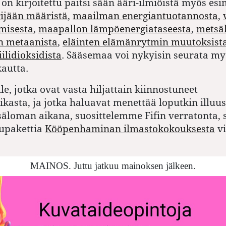
on kirjoitettu paitsi sään ääri-ilmiöistä myös esi
ijään määristä
,
maailman energiantuotannosta
,
misesta
,
maapallon lämpöenergiataseesta
,
metsä
 metaanista
,
eläinten elämänrytmin muutoksist
ilidioksidista
. Sääsemaa voi nykyisin seurata my
autta.
ille, jotka ovat vasta hiljattain kiinnostuneet
iikasta, ja jotka haluavat menettää loputkin illuu
äloman aikana, suosittelemme Fifin verratonta,
tupakettia
Kööpenhaminan ilmastokokouksesta
vi
MAINOS. Juttu jatkuu mainoksen jälkeen.