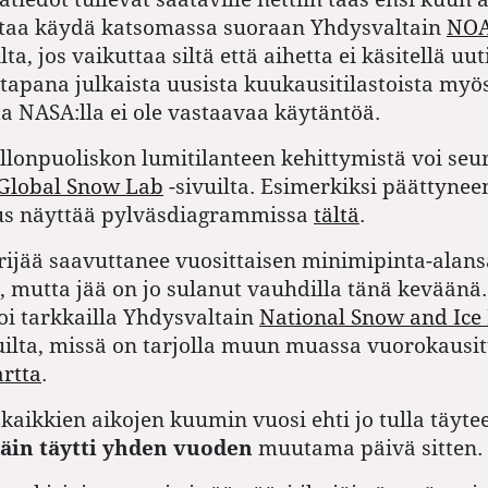
ttaa käydä katsomassa suoraan Yhdysvaltain
NO
ilta, jos vaikuttaa siltä että aihetta ei käsitellä uut
tapana julkaista uusista kuukausitilastoista myös
ta NASA:lla ei ole vastaavaa käytäntöä.
llonpuoliskon lumitilanteen kehittymistä voi seu
Global Snow Lab
-sivuilta. Esimerkiksi päättyne
s näyttää pylväsdiagrammissa
tältä
.
ijää saavuttanee vuosittaisen minimipinta-alans
 mutta jää on jo sulanut vauhdilla tänä keväänä.
i tarkkailla Yhdysvaltain
National Snow and Ice
ilta, missä on tarjolla muun muassa vuorokausit
artta
.
kaikkien aikojen kuumin vuosi ehti jo tulla täyte
täin täytti yhden vuoden
muutama päivä sitten.