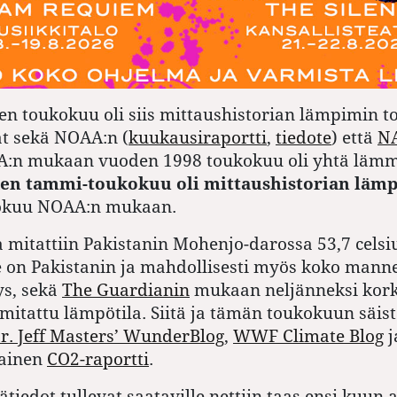
n toukokuu oli siis mittaushistorian lämpimin t
t sekä NOAA:n (
kuukausiraportti
,
tiedote
) että
N
SA:n mukaan vuoden 1998 toukokuu oli yhtä lämm
en tammi-toukokuu oli mittaushistorian läm
okuu NOAA:n mukaan.
mitattiin Pakistanin Mohenjo-darossa 53,7 celsi
e on Pakistanin ja mahdollisesti myös koko mann
s, sekä
The Guardianin
mukaan neljänneksi kor
itattu lämpötila. Siitä ja tämän toukokuun säist
r. Jeff Masters’ WunderBlog
,
WWF Climate Blog
j
lainen
CO2-raportti
.
tiedot tullevat saataville nettiin taas ensi kuun 