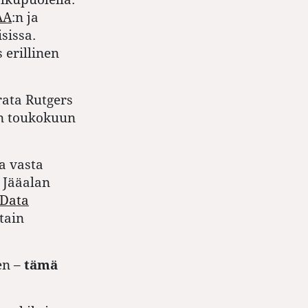
AA
:n ja
isissa.
 erillinen
rata Rutgers
en toukokuun
a vasta
 Jääalan
 Data
tain
en –
tämä