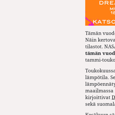
Tämän vuode
Näin kertova
tilastot. NA
tämän vuod
tammi-touk
Toukokuussa 
lämpötila. S
lämpöennäty
maailmassa m
kirjoittivat
D
sekä suoma
Kesäkuun sää