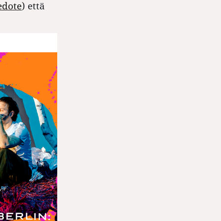
edote
) että