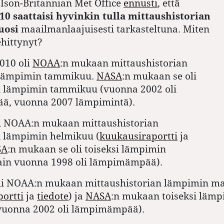
Ison-Britannian Met Office
ennusti
, että
10 saattaisi hyvinkin tulla mittaushistorian
uosi
maailmanlaajuisesti tarkasteltuna. Miten
ehittynyt?
010 oli
NOAA
:n mukaan mittaushistorian
 lämpimin tammikuu.
NASA
:n mukaan se oli
 lämpimin tammikuu (vuonna 2002 oli
, vuonna 2007 lämpimintä).
i NOAA:n mukaan mittaushistorian
 lämpimin helmikuu (
kuukausiraportti
ja
SA
:n mukaan se oli toiseksi lämpimin
ain vuonna 1998 oli lämpimämpää).
li NOAA:n mukaan mittaushistorian lämpimin ma
ortti
ja
tiedote
) ja
NASA
:n mukaan toiseksi lämp
vuonna 2002 oli lämpimämpää).