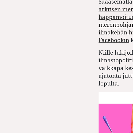
Sääasemalla 
arktisen mer
happamoitu
merenpohjan
ilmakehän hi
Facebookin
k
Niille lukijo
ilmastopolit
vaikkapa kes
ajatonta jut
lopulta.