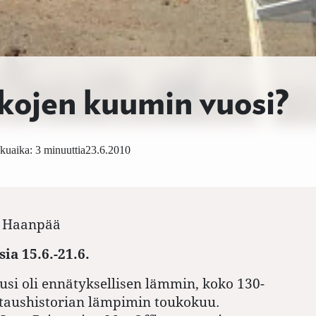
ikojen kuumin vuosi?
kuaika: 3 minuuttia
23.6.2010
 Haanpää
ia 15.6.-21.6.
si oli ennätyksellisen lämmin, koko 130-
ttaushistorian lämpimin toukokuu.