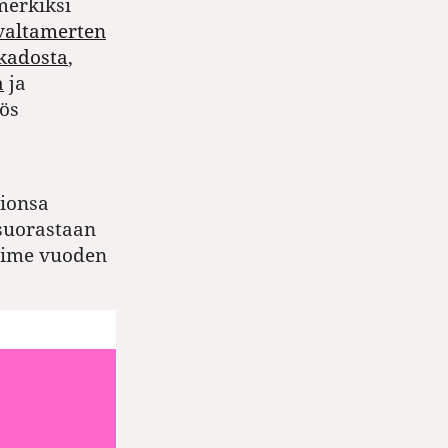
merkiksi
valtamerten
kadosta
,
a
ja
ös
sionsa
 suorastaan
ime vuoden