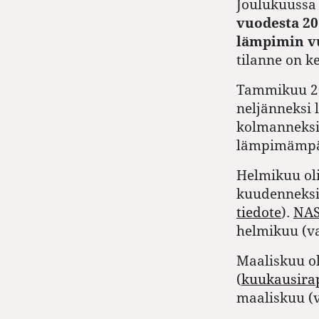
Joulukuussa 
vuodesta 20
lämpimin v
tilanne on k
Tammikuu 2
neljänneksi
kolmanneksi
lämpimämpää
Helmikuu ol
kuudenneksi
tiedote
).
NA
helmikuu (v
Maaliskuu o
(
kuukausirap
maaliskuu (