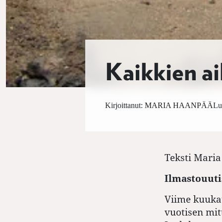
Kaikkien a
Kirjoittanut:
MARIA HAANPÄÄ
Lu
Teksti
Maria
Ilmastouutis
Viime kuukau
vuotisen mi