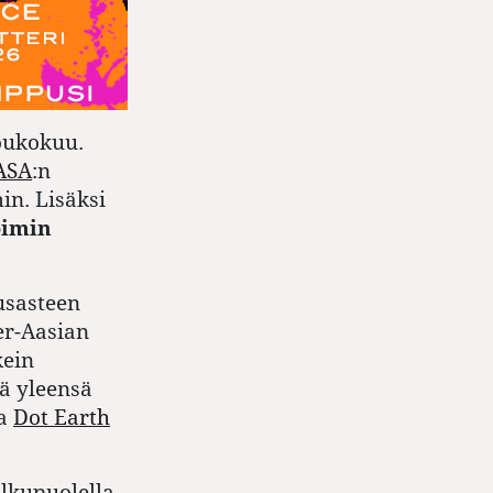
oukokuu.
ASA
:n
in. Lisäksi
pimin
usasteen
er-Aasian
kein
ä yleensä
a
Dot Earth
alkupuolella.