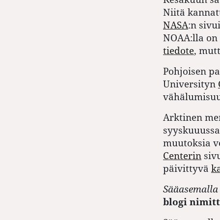
Niitä kanna
NASA
:n sivu
NOAA:lla on 
tiedote
, mut
Pohjoisen pa
Universityn
vähälumisuu
Arktinen mer
syyskuuussa,
muutoksia vo
Centerin
sivu
päivittyvä
k
Sääasemalla
blogi nimit