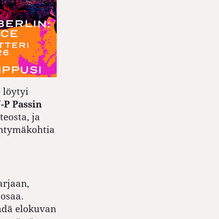
 löytyi
J-P Passin
eosta, ja
yhtymäkohtia
arjaan,
 osaa.
ehdä elokuvan