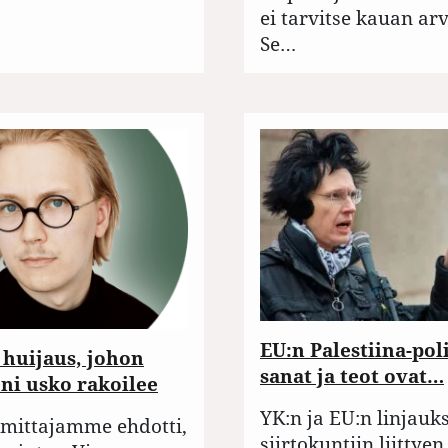
ei tarvitse kauan arv
Se…
EU:n Palestiina-pol
 huijaus, johon
sanat ja teot ovat…
ni usko rakoilee
YK:n ja EU:n linjauks
mittajamme ehdotti,
siirtokuntiin liittyen