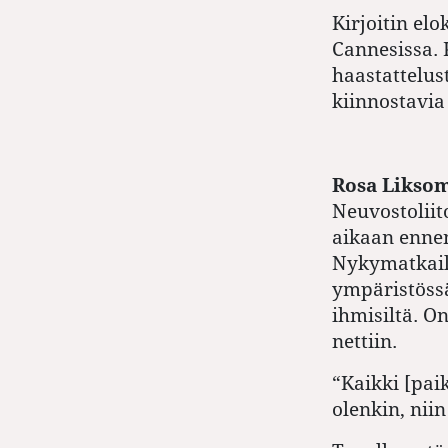
Kirjoitin el
Cannesissa. 
haastattelust
kiinnostavia 
Rosa Likso
Neuvostoliit
aikaan enne
Nykymatkaili
ympäristössä
ihmisiltä. O
nettiin.
“Kaikki [pai
olenkin, nii