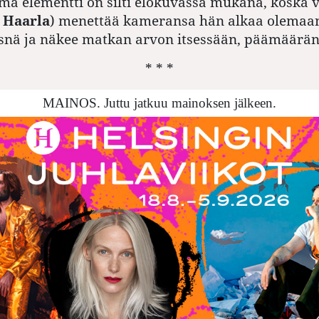
mä elementti on silti elokuvassa mukana, koska v
i Haarla
) menettää kameransa hän alkaa olemaa
nä ja näkee matkan arvon itsessään, päämäärän 
* * *
MAINOS. Juttu jatkuu mainoksen jälkeen.