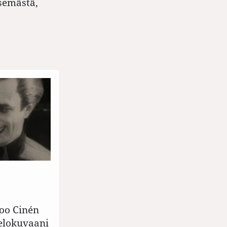
tsemästä,
oo Cinén
ielokuvaani