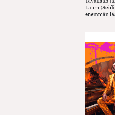
Tavallaan tä
Laura (
Seid
enemmän läs