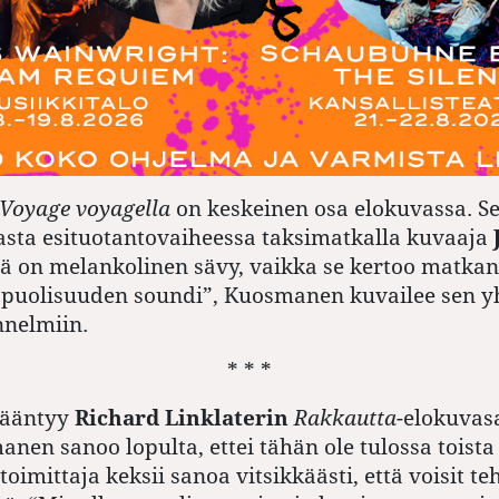
Voyage voyagella
on keskeinen osa elokuvassa. Se
sta esituotantovaiheessa taksimatkalla kuvaaja
nä on melankolinen sävy, vaikka se kertoo matkant
kopuolisuuden soundi”, Kuosmanen kuvailee sen 
nnelmiin.
* * *
kääntyy
Richard Linklaterin
Rakkautta
-elokuvas
nen sanoo lopulta, ettei tähän ole tulossa toista
oimittaja keksii sanoa vitsikkäästi, että voisit t