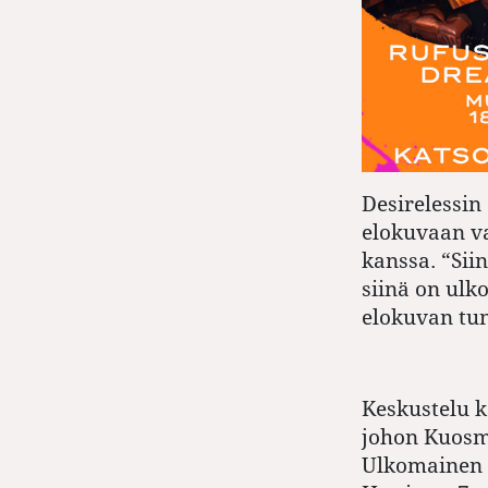
Desirelessin
elokuvaan va
kanssa. “Sii
siinä on ul
elokuvan tu
Keskustelu 
johon Kuosma
Ulkomainen t