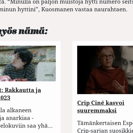
stä. “Minulla on paljon muistoja hytti numero sei
 minun hyttini”, Kuosmanen vastaa naurahtaen.
myös nämä:
: Rakkautta ja
2023
Crip Ciné kasvoi
lla alkaneen
suuremmaksi
ja anarkiaa -
Tämänkertaisen Esp
n elokuviin saa yhä…
Crip-sarjan suosikk