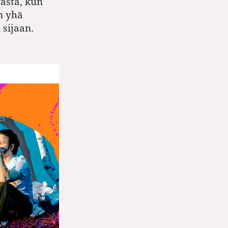
asta, kun
n yhä
sijaan.