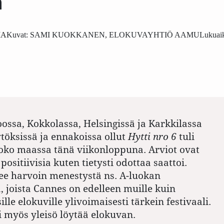
n
MA
Kuvat:
SAMI KUOKKANEN, ELOKUVAYHTIÖ AAMU
Lukuaik
ossa, Kokkolassa, Helsingissä ja Karkkilassa
ytöksissä ja ennakoissa ollut
Hytti nro 6
tuli
koko maassa tänä viikonloppuna. Arviot ovat
 positiivisia kuten tietysti odottaa saattoi.
ee harvoin menestystä ns. A-luokan
a, joista Cannes on edelleen muille kuin
lle elokuville ylivoimaisesti tärkein festivaali.
i myös yleisö löytää elokuvan.