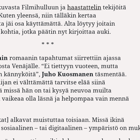
okuvasta Filmihulluun ja
haastattelin
tekijöitä
Kuten yleensä, niin tälläkin kertaa
a jäi osa käyttämättä. Alta löytyy joitain
kohtia, jotka päätin nyt kirjoittaa auki.
* * *
min
romaanin tapahtumat siirrettiin ajassa
osta Venäjälle. “Ei tiettyyn vuoteen, mutta
n kännyköitä”,
Juho Kuosmanen
täsmentää.
jan ei välttämättä tarvitse elää siinä
 missä hän on tai kysyä neuvoa muilta
n vaikeaa olla läsnä ja helpompaa vain mennä
kat] alkavat muistuttaa toisiaan. Missä ikinä
n sosiaalinen – tai digitaalinen – ympäristö on mu