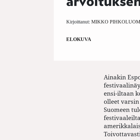
arvoitukse
Kirjoittanut:
MIKKO PIHKOLUO
ELOKUVA
Ainakin Espo
festivaalinä
ensi-iltaan 
olleet varsin
Suomeen tul
festivaaleilt
amerikkalaisi
Toivottavast