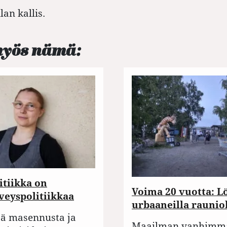
an kallis.
myös nämä:
itiikka on
Voima 20 vuotta: L
veyspolitiikkaa
urbaaneilla raunio
ä masennusta ja
Maailman vanhimm