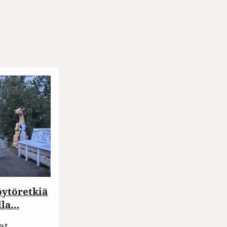
öytöretkiä
lla…
at