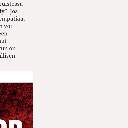
puistossa
y”. Jos
 empatiaa,
n voi
een
nut
kun on
llisen