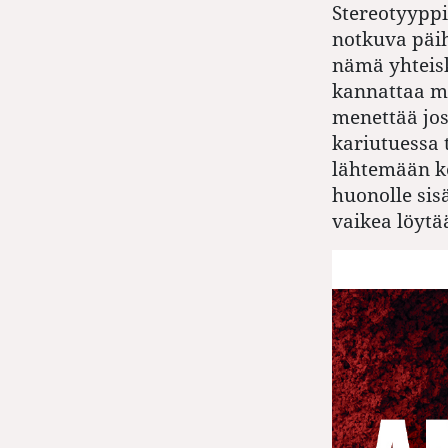
Stereotyyppi
notkuva päih
nämä yhteisk
kannattaa mi
menettää jos
kariutuessa 
lähtemään k
huonolle sis
vaikea löytä