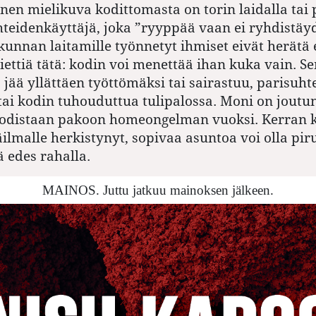
nen mielikuva kodittomasta on torin laidalla tai 
teidenkäyttäjä, joka ”ryyppää vaan ei ryhdistäyd
unnan laitamille työnnetyt ihmiset eivät herätä
ettiä tätä: kodin voi menettää ihan kuka vain. Se
 jää yllättäen työttömäksi tai sairastuu, parisuht
tai kodin tuhouduttua tulipalossa. Moni on joutu
odistaan pakoon homeongelman vuoksi. Kerran 
äilmalle herkistynyt, sopivaa asuntoa voi olla piru
ä edes rahalla.
MAINOS. Juttu jatkuu mainoksen jälkeen.