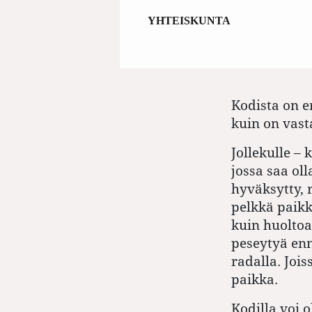
YHTEISKUNTA
Kodista on e
kuin on vast
Jollekulle –
jossa saa ol
hyväksytty, r
pelkkä paikk
kuin huoltoa
peseytyä enn
radalla. Jois
paikka.
Kodilla voi 