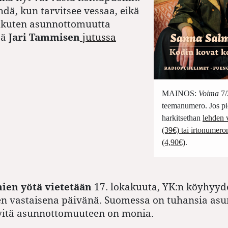
hdä, kun tarvitsee vessaa, eikä
e, kuten asunnottomuutta
sä
Jari Tammisen
jutussa
MAINOS:
Voima
7/
teemanumero. Jos pi
harkitsethan
lehden v
(39€) tai irtonumero
(4,90€)
.
ien yötä vietetään
17. lokakuuta, YK:n köyhyyd
en vastaisena päivänä. Suomessa on tuhansia as
syitä asunnottomuuteen on monia.