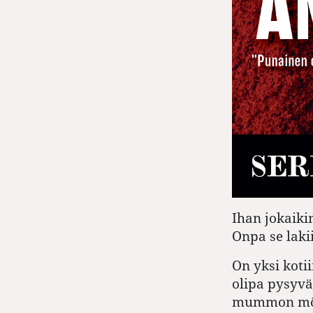
Ihan jokaiki
Onpa se laki
On yksi kotii
olipa pysyvä
mummon möki