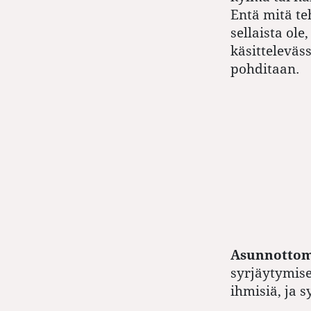
Entä mitä te
sellaista ol
käsitteleväs
pohditaan.
Asunnottom
syrjäytymis
ihmisiä, ja 