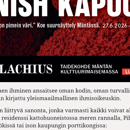
nen ihminen ansaitsee oman kodin, oman turvalli
in kirjattu yleismaailmallinen ihmisoikeuskin.
n liittyvä sanonta, jonka varmasti kaikki voivat al
 residenssi kattohuoneistossa meren rannalla, Pi
ssä tai ison kaupungin porttikongissa: