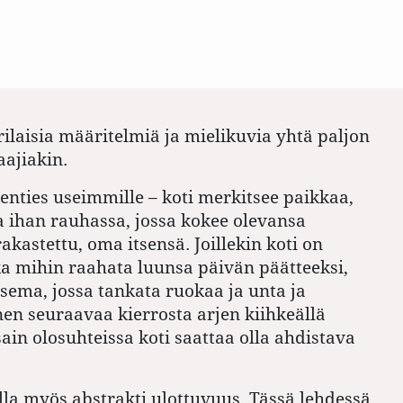
rilaisia määritelmiä ja mielikuvia yhtä paljon
aajiakin.
 kenties useimmille – koti merkitsee paikkaa,
la ihan rauhassa, jossa kokee olevansa
akastettu, oma itsensä. Joillekin koti on
a mihin raahata luunsa päivän päätteeksi,
sema, jossa tankata ruokaa ja unta ja
en seuraavaa kierrosta arjen kiihkeällä
sain olosuhteissa koti saattaa olla ahdistava
olla myös abstrakti ulottuvuus. Tässä lehdessä