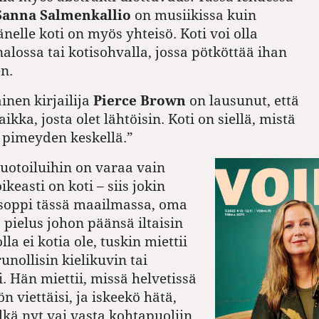
Sanna Salmenkallio
on musiikissa kuin
änelle koti on myös yhteisö. Koti voi olla
alossa tai kotisohvalla, jossa pötköttää ihan
en.
inen kirjailija
Pierce Brown
on lausunut, että
paikka, josta olet lähtöisin. Koti on siellä, mistä
 pimeyden keskellä.”
uotoiluihin on varaa vain
 oikeasti on koti – siis jokin
 soppi tässä maailmassa, oma
 pielus johon päänsä iltaisin
lla ei kotia ole, tuskin miettii
unollisin kielikuvin tai
. Hän miettii, missä helvetissä
 viettäisi, ja iskeekö hätä,
lkä nyt vai vasta kohtapuoliin.