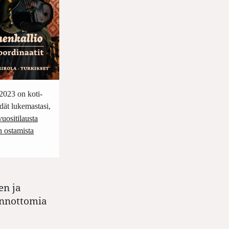
2023 on koti-
dät lukemastasi,
uositilausta
n ostamista
en ja
unnottomia