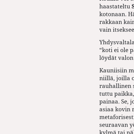
haastateltu
kotonaan
. H
rakkaan kain
vain itsekse
Yhdysvaltala
“koti ei ole 
löydät valon
Kauniisiin m
niillä, joilla
rauhallinen
tuttu paikka,
painaa. Se, jo
asiaa kovin r
metaforisesti
seuraavan yön
kylmä tai nä