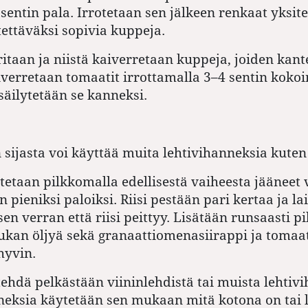
sentin pala. Irrotetaan sen jälkeen renkaat yksitel
ettäväksi sopivia kuppeja.
itaan ja niistä kaiverretaan kuppeja, joiden kan
verretaan tomaatit irrottamalla 3–4 sentin kokoi
säilytetään se kanneksi.
n sijasta voi käyttää muita lehtivihanneksia kuten
tetaan pilkkomalla edellisestä vaiheesta jääneet
n pieniksi paloiksi. Riisi pestään pari kertaa ja la
sen verran että riisi peittyy. Lisätään runsaasti pil
ukan öljyä sekä granaattiomenasiirappi ja tomaat
hyvin.
ehdä pelkästään viininlehdistä tai muista lehtivi
neksia käytetään sen mukaan mitä kotona on tai 