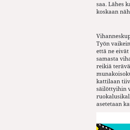
saa. Lähes k
koskaan näh
Vihanneskupi
Työn vaikein
että ne eivä
samasta vih
reikiä terävä
munakoisokup
kattilaan tii
säilöttyihin 
ruokalusikal
asetetaan ka