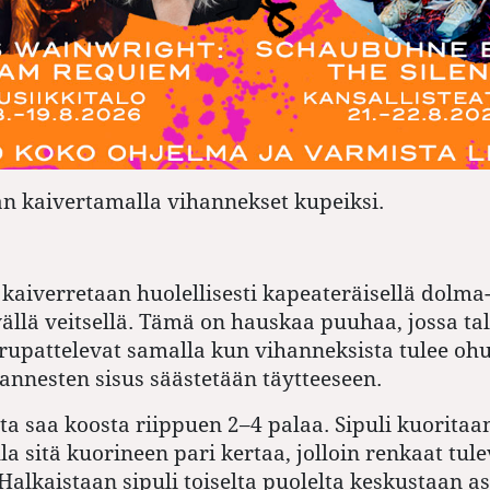
an kaivertamalla vihannekset kupeiksi.
kaiverretaan huolellisesti kapeateräisellä dolma-v
ällä veitsellä. Tämä on hauskaa puuhaa, jossa tal
rupattelevat samalla kun vihanneksista tulee oh
annesten sisus säästetään täytteeseen.
a saa koosta riippuen 2–4 palaa. Sipuli kuoritaa
a sitä kuorineen pari kertaa, jolloin renkaat tul
 Halkaistaan sipuli toiselta puolelta keskustaan as