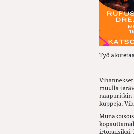
Työ aloiteta
Vihannekset 
muulla teräv
naapuritkin 
kuppeja. Vih
Munakoisoist
kopauttamall
irtonaisiksi.