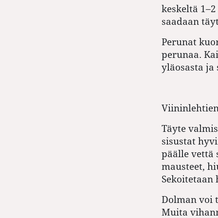
keskeltä 1–2 
saadaan täyt
Perunat kuor
perunaa. Kai
yläosasta ja 
Viininlehtie
Täyte valmis
sisustat hyvi
päälle vettä 
mausteet, hi
Sekoitetaan 
Dolman voi t
Muita vihan