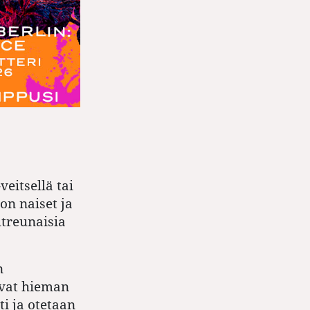
eitsellä tai
on naiset ja
utreunaisia
n
evat hieman
ti ja otetaan