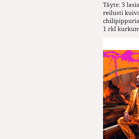
Täyte: 3 lasi
reilusti kuiv
chilipippuri
1 rkl kurkum