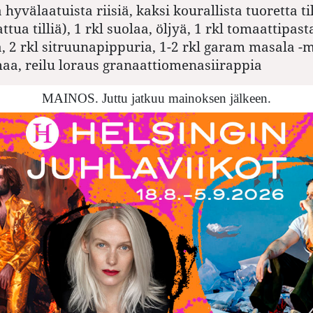
a hyvälaatuista riisiä, kaksi kourallista tuoretta til
attua tilliä), 1 rkl suolaa, öljyä, 1 rkl tomaattipast
a, 2 rkl sitruunapippuria, 1-2 rkl garam masala -
aa, reilu loraus granaattiomenasiirappia
MAINOS. Juttu jatkuu mainoksen jälkeen.