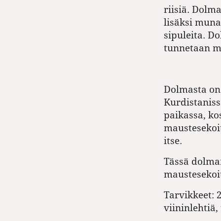
riisiä. Dolm
lisäksi muna
sipuleita. D
tunnetaan m
Dolmasta on 
Kurdistaniss
paikassa, ko
maustesekoit
itse.
Tässä dolman
maustesekoit
Tarvikkeet: 
viininlehtiä