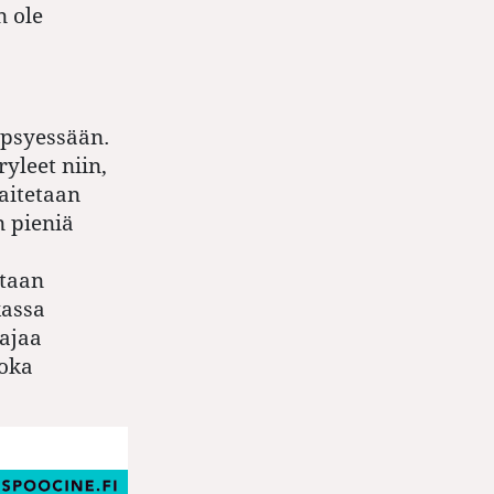
n ole
ypsyessään.
yleet niin,
aitetaan
 pieniä
etaan
kassa
vajaa
joka