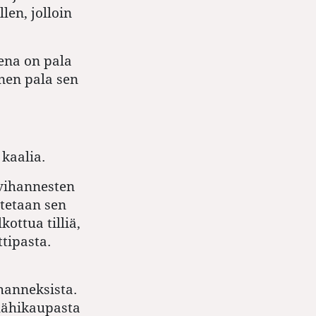
len, jolloin
tena on pala
nen pala sen
 kaalia.
 vihannesten
itetaan sen
kottua tilliä,
tipasta.
hanneksista.
lähikaupasta