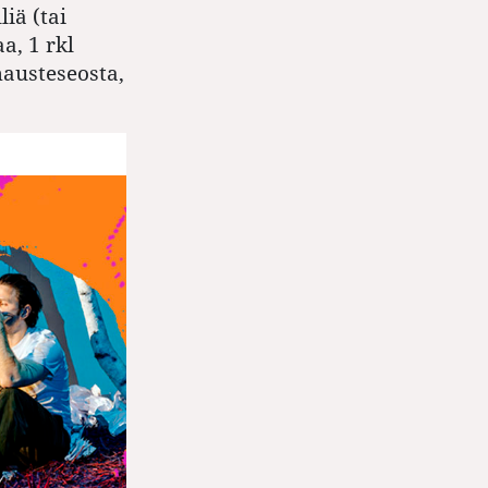
liä (tai
aa, 1 rkl
mausteseosta,