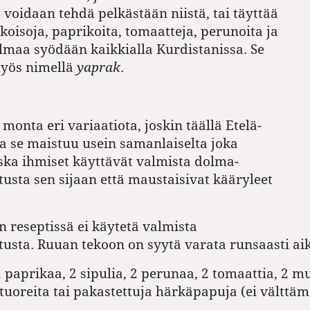
a voidaan tehdä pelkästään niistä, tai täyttää
koisoja, paprikoita, tomaatteja, perunoita ja
olmaa syödään kaikkialla Kurdistanissa. Se
yös nimellä
yaprak
.
monta eri variaatiota, joskin täällä Etelä-
a se maistuu usein samanlaiselta joka
ska ihmiset käyttävät valmista dolma-
usta sen sijaan että maustaisivat kääryleet
 reseptissä ei käytetä valmista
usta. Ruuan tekoon on syytä varata runsaasti ai
2 paprikaa, 2 sipulia, 2 perunaa, 2 tomaattia, 2 
, tuoreita tai pakastettuja härkäpapuja (ei välttä