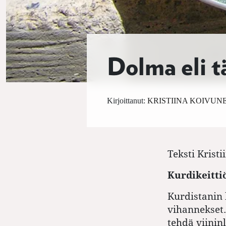
Dolma eli t
Kirjoittanut:
KRISTIINA KOIVUN
Teksti
Kristi
Kurdikeittiö
Kurdistanin
vihannekset.
tehdä viinin