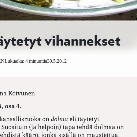
äytetyt vihannekset
EN
Lukuaika: 4 minuuttia
30.5.2012
ina Koivunen
, osa 4.
 kansallisruoka on
dolma
eli täytetyt
 Suosituin (ja helpoin) tapa tehdä dolmaa on
lehdistä käärö, jonka sisällä on maustettua