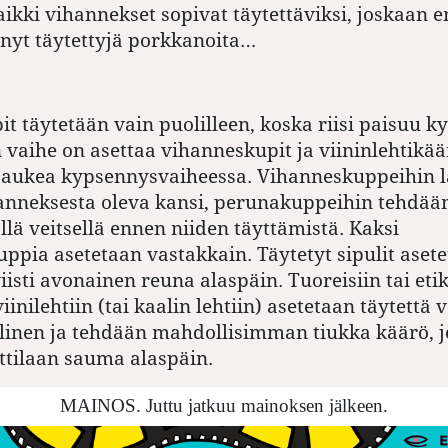
aikki vihannekset sopivat täytettäviksi, joskaan e
nyt täytettyjä porkkanoita…
t täytetään vain puolilleen, koska riisi paisuu k
 vaihe on asettaa vihanneskupit ja viininlehtikäär
t aukea kypsennysvaiheessa. Vihanneskuppeihin l
anneksesta oleva kansi, perunakuppeihin tehdään
llä veitsellä ennen niiden täyttämistä. Kaksi
pia asetetaan vastakkain. Täytetyt sipulit aset
viisti avonainen reuna alaspäin. Tuoreisiin tai eti
viinilehtiin (tai kaalin lehtiin) asetetaan täytettä 
linen ja tehdään mahdollisimman tiukka käärö, 
ttilaan sauma alaspäin.
MAINOS. Juttu jatkuu mainoksen jälkeen.