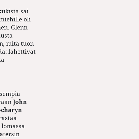
kukista sai
iehille oli
nen. Glenn
musta
en, mitä tuon
ä: lähettivät
tä
isempiä
uvaan
John
ocharyn
rastaa
n lomassa
atersin