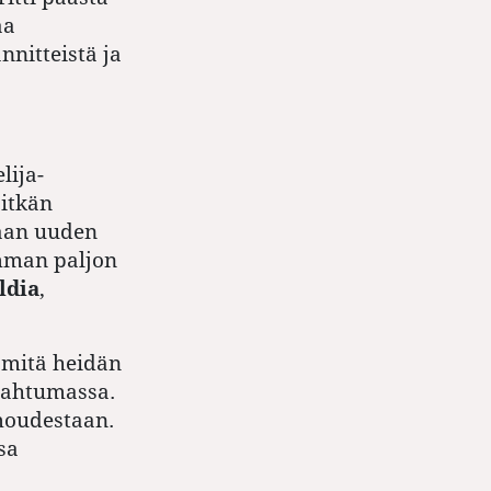
aa
nnitteistä ja
lija-
itkän
aan uuden
imman paljon
ldia
,
 mitä heidän
apahtumassa.
omoudestaan.
sa