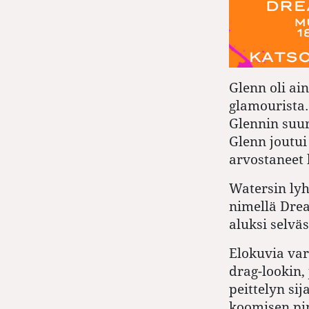
Glenn oli ai
glamourista. 
Glennin suur
Glenn joutui
arvostaneet 
Watersin lyh
nimellä Drea
aluksi selvä
Elokuvia var
drag-lookin,
peittelyn si
koomisen pin