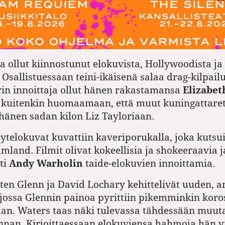
na ollut kiinnostunut elokuvista, Hollywoodista ja
Osallistuessaan teini-ikäisenä salaa drag-kilpailu
in innoittaja ollut hänen rakastamansa
Elizabet
 kuitenkin huomaamaan, että muut kuningattaret 
hänen sadan kilon Liz Tayloriaan.
ytelokuvat kuvattiin kaveriporukalla, joka kutsui
mland. Filmit olivat kokeellisia ja shokeeraavia j
sti
Andy Warholin
taide-elokuvien innoittamia.
ten Glenn ja David Lochary kehittelivät uuden, a
 jossa Glennin painoa pyrittiin pikemminkin kor
jaan. Waters taas näki tulevassa tähdessään muut
nan. Kirjoittaessaan elokuviensa hahmoja hän yr