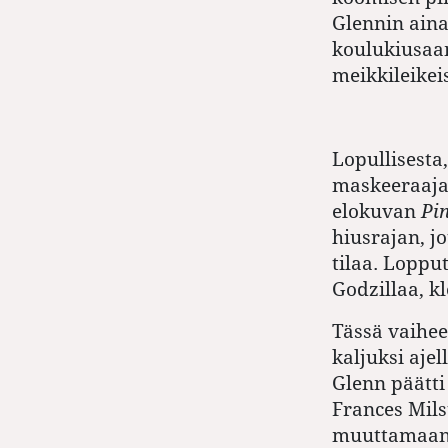
Glennin aina
koulukiusaam
meikkileikei
Lopullisesta,
maskeeraaj
elokuvan
Pi
hiusrajan, j
tilaa. Loppu
Godzillaa, k
Tässä vaihee
kaljuksi aje
Glenn päätti
Frances Mils
muuttamaan