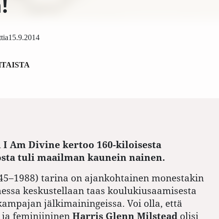
!
tia
15.9.2014
TAISTA
I Am Divine kertoo 160-kiloisesta
osta tuli maailman kaunein nainen.
45–1988) tarina on ajankohtainen monestakin
essa keskustellaan taas koulukiusaamisesta
mpajan jälkimainingeissa. Voi olla, että
 ja feminiininen
Harris Glenn Milstead
olisi