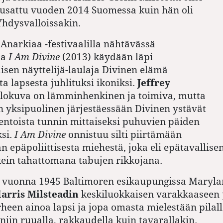
iusattu vuoden 2014 Suomessa kuin hän oli
hdysvalloissakin.
Anarkiaa -festivaalilla nähtävässä
sa
I Am Divine
(2013) käydään läpi
isen näyttelijä-laulaja Divinen elämä
a lapsesta juhlituksi ikoniksi.
Jeffrey
lokuva on lämminhenkinen ja toimiva, mutta
yksipuolinen järjestäessään Divinen ystävät
lentoista tunnin mittaiseksi puhuvien päiden
si.
I Am Divine
onnistuu silti piirtämään
 epäpoliittisesta miehestä, joka eli epätavallisen
ein tahattomana tabujen rikkojana.
i vuonna 1945 Baltimoren esikaupungissa Maryla
arris Milsteadin
keskiluokkaisen varakkaaseen 
rheen ainoa lapsi ja jopa omasta mielestään pilall
iin ruualla, rakkaudella kuin tavarallakin.