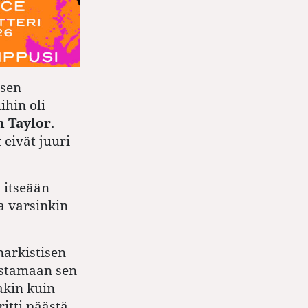
 sen
ihin oli
h Taylor
.
eivät juuri
 itseään
a varsinkin
narkistisen
ostamaan sen
akin kuin
itti päästä