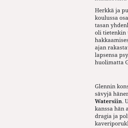
Herkkä ja pu
koulussa osa
tasan yhdenl
oli tietenki
hakkaamisest
ajan rakasta
lapsensa psyk
huolimatta 
Glennin kons
sävyjä häne
Watersiin
. 
kanssa hän a
dragia ja po
kaveriporukk