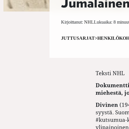
Jumalainen
Kirjoittanut:
NHL
Lukuaika: 8 minuut
JUTTUSARJAT>HENKILÖKOH
Teksti
NHL
Dokumentti 
miehestä, j
Divinen
(19
syystä. Suom
#kutsumua-ka
ylipainoinen