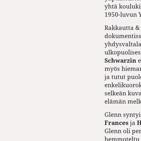
yhtä kouluk
1950-luvun Y
Rakkautta & 
dokumentis
yhdysvaltala
ulkopuolisest
Schwarzin
e
myös hieman 
ja tutut puo
enkelikuorok
selkeän kuvan
elämän melk
Glenn synty
Frances
ja
H
Glenn oli pe
hemmoteltu n