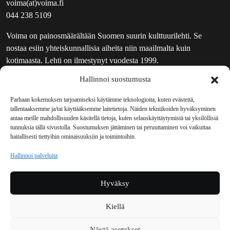
voima(at)voima.fi
044 238 5109
Voima on painosmäärältään Suomen suurin kulttuurilehti. Se
nostaa esiin yhteiskunnallisia aiheita niin maailmalta kuin
kotimaasta. Lehti on ilmestynyt vuodesta 1999.
Hallinnoi suostumusta
TOIMITUS
UUTISKIRJE
Parhaan kokemuksen tarjoamiseksi käytämme teknologioita, kuten evästeitä,
tallentaaksemme ja/tai käyttääksemme laitetietoja. Näiden tekniikoiden hyväksyminen
MAINOSTAJILLE
antaa meille mahdollisuuden käsitellä tietoja, kuten selauskäyttäytymistä tai yksilöllisiä
VASTAMAINOKSET
tunnuksia tällä sivustolla. Suostumuksen jättäminen tai peruuttaminen voi vaikuttaa
haitallisesti tiettyihin ominaisuuksiin ja toimintoihin.
JAKELUPAIKAT
REKISTERISELOSTE
Hallinnoi palveluita
EVÄSTEKÄYTÄNTÖ (EU)
TILAUKSEN PERUUTUSPYYNTÖ
Hyväksy
TILAUSOHJEET JA -EHDOT
Kiellä
Voima sosiaalisessa mediassa
Näytä asetukset