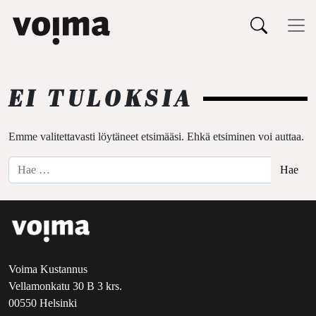
Päävalikko
Siirry sisältöön
EI TULOKSIA
Emme valitettavasti löytäneet etsimääsi. Ehkä etsiminen voi auttaa.
Hae:
Voima Kustannus
Vellamonkatu 30 B 3 krs.
00550 Helsinki