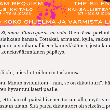
 Sí, amor. Claro que si, mi vida
. Olen tässä parhai
akkaan kanssa. Tottakai, armaani, kyllä, rakkaa
paan ja vanhamalliseen kännykkäänsä, josta kuu
 konekiväärimäinen päpätys.
i ohi, mies laittoi luurin taskuunsa.
ni. Minun avioliittoni – niin, se on diktatuuri”, h
tten hyväntuulisesti päälle.
ä, että hän oli paitsi hivenen tossun alla, myös var
siain tilaan. Sitä paitsi diktaattori oli selkeästi p