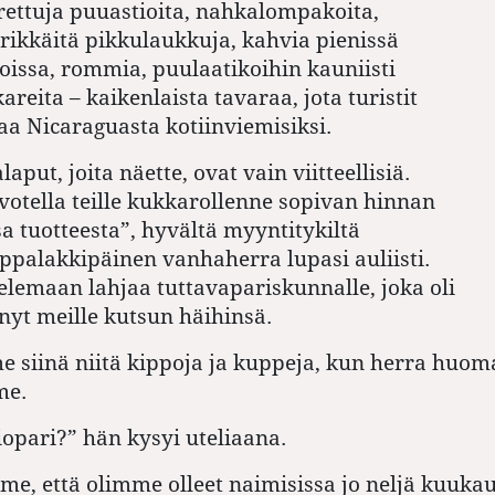
rettuja puuastioita, nahkalompakoita,
rikkäitä pikkulaukkuja, kahvia pienissä
oissa, rommia, puulaatikoihin kauniisti
kareita – kaikenlaista tavaraa, jota turistit
aa Nicaraguasta kotiinviemisiksi.
laput, joita näette, ovat vain viitteellisiä.
tella teille kukkarollenne sopivan hinnan
a tuotteesta”, hyvältä myyntitykiltä
ippalakkipäinen vanhaherra lupasi auliisti.
lemaan lahjaa tuttavapariskunnalle, joka oli
änyt meille kutsun häihinsä.
e siinä niitä kippoja ja kuppeja, kun herra huom
me.
iopari?” hän kysyi uteliaana.
e, että olimme olleet naimisissa jo neljä kuukau