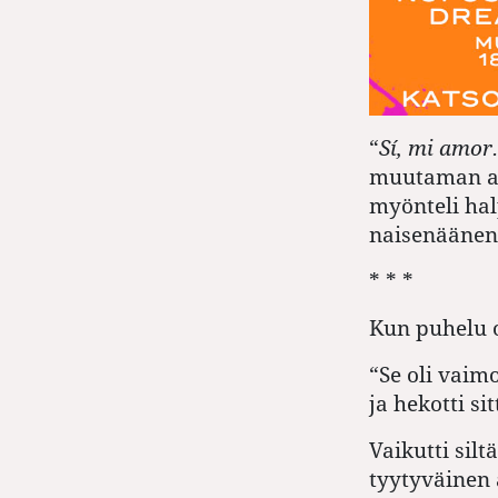
“
Sí, mi amor.
muutaman asi
myönteli hal
naisenäänen
* * *
Kun puhelu ol
“Se oli vaimo
ja hekotti si
Vaikutti silt
tyytyväinen a