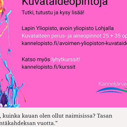
, kuinka kauan olen ollut naimisissa? Tasan
täkahdeksan vuotta.”