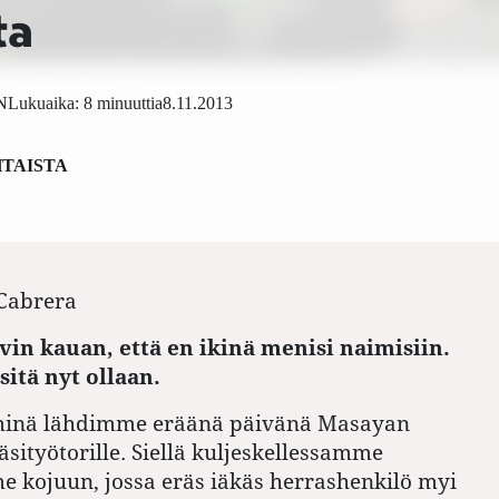
ta
N
Lukuaika: 8 minuuttia
8.11.2013
TAISTA
Cabrera
vin kauan, että en ikinä menisi naimisiin.
sitä nyt ollaan.
minä lähdimme eräänä päivänä Masayan
sityötorille. Siellä kuljeskellessamme
 kojuun, jossa eräs iäkäs herrashenkilö myi