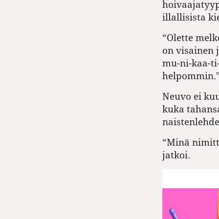
hoivaajatyypp
illallisista
“Olette melk
on visainen 
mu-ni-kaa-ti
helpommin.
Neuvo ei kuu
kuka tahansa
naistenlehde
“Minä nimitt
jatkoi.