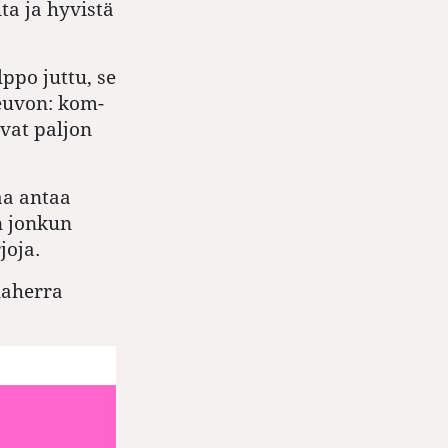
ita ja hyvistä
ppo juttu, se
neuvon: kom-
vat paljon
aa antaa
n jonkun
joja.
haherra