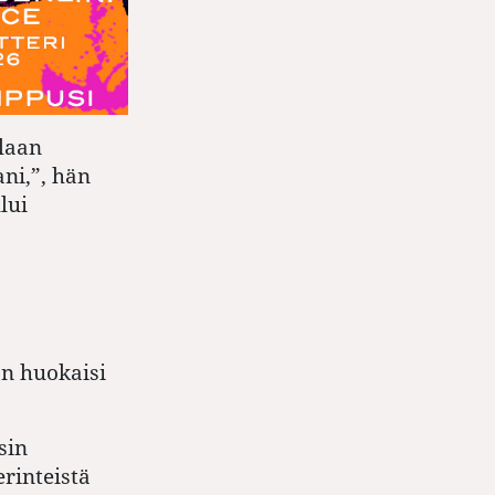
llaan
ni,”, hän
lui
än huokaisi
sin
erinteistä