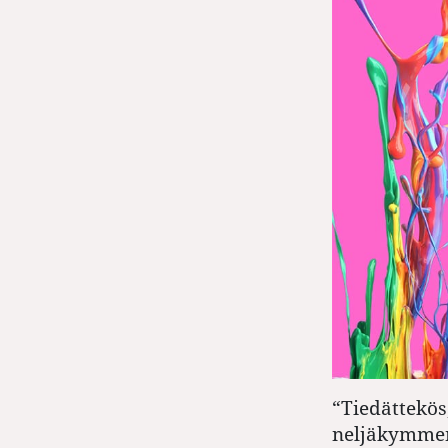
“Tiedättekös
neljäkymmen