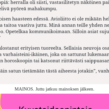
iä: herralla oli siisti, vastasilitetyn näköinen pa
 kielivä pyöreä mahakumpu.
oisen haasteen edessä. Avioliitto ei ole mikään hel
ja taitoa vaativa juttu. Minä annan teille yhden 
-o. Opetelkaa kommunikoimaan. Silloin asiat suju
”
lostanut erityisen tuoreelta. Sellaisia neuvoja os
 varhaisteini-ikäinen, joka on sattunut lukemaa
n horoskoopin tai katsonut riittävästi saippuasar
äin satun tietämään tästä aiheesta jotakin”, van
MAINOS. Juttu jatkuu mainoksen jälkeen.