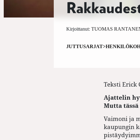
Rakkaudes
Kirjoittanut:
TUOMAS RANTANE
JUTTUSARJAT>HENKILÖKOH
Teksti
Erick 
Ajattelin hy
Mutta tässä 
Vaimoni ja 
kaupungin kä
pistäydyimme