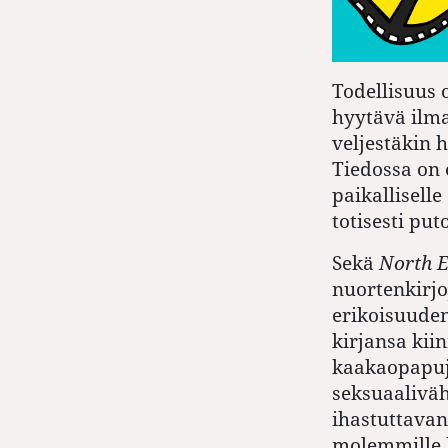
Todellisuus 
hyytävä ilma
veljestäkin h
Tiedossa on 
paikalliselle
totisesti pu
Sekä
North 
nuortenkirjo
erikoisuuden
kirjansa ki
kaakaopapuje
seksuaaliväh
ihastuttavan
molemmille k