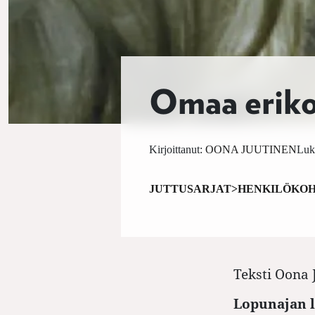
Omaa eriko
Kirjoittanut:
OONA JUUTINEN
Luk
JUTTUSARJAT>HENKILÖKOH
Teksti
Oona 
Lopunajan l