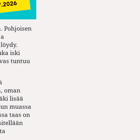
. Pohjoisen
ja
 löydy.
ka iski
ivas tuntuu
ä
tä, oman
ki lisää
muun muassa
ssa taas on
itellään
ta