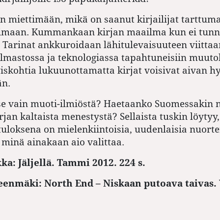
in miettimään, mikä on saanut kirjailijat tarttum
eimaan. Kummankaan kirjan maailma kun ei tunnu
. Tarinat ankkuroidaan lähitulevaisuuteen viitta
ilmastossa ja teknologiassa tapahtuneisiin muuto
yiskohtia lukuunottamatta kirjat voisivat aivan hy
än.
se vain muoti-ilmiöstä? Haetaanko Suomessakin 
rjan kaltaista menestystä? Sellaista tuskin löytyy
tuloksena on mielenkiintoisia, uudenlaisia nuort
 minä ainakaan aio valittaa.
ka: Jäljellä. Tammi 2012. 224 s.
eenmäki: North End – Niskaan putoava taivas.