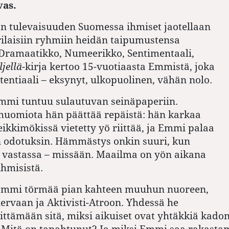
vas.
n tulevaisuuden Suomessa ihmiset jaotellaan
rilaisiin ryhmiin heidän taipumustensa
 Dramaatikko, Numeerikko, Sentimentaali,
ljellä
-kirja kertoo 15-vuotiaasta Emmistä, joka
tentiaali – eksynyt, ulkopuolinen, vähän nolo.
mmi tuntuu sulautuvan seinäpaperiin.
huomiota hän päättää repäistä: hän karkaa
eikkimökissä vietetty yö riittää, ja Emmi palaa
n odotuksin. Hämmästys onkin suuri, kun
e vastassa – missään. Maailma on yön aikana
ihmisistä.
mmi törmää pian kahteen muuhun nuoreen,
nervaan ja Aktivisti-Atroon. Yhdessä he
vittämään sitä, miksi aikuiset ovat yhtäkkiä kado
 Mitä on tapahtunut? Ja miksi Emmi saa rakasta