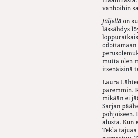
vanhoihin sa
Jäljellä
on su
lässähdys löy
loppuratkais
odottamaan s
perusolemuk
mutta olen my
itsenäisinä 
Laura Läht
paremmin. Ki
mikään ei jää
Sarjan päähe
pohjoiseen. 
alusta. Kun
Tekla tajuaa
riemastuu. Tä