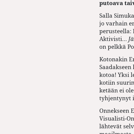
putoava tai
Salla Simuka
jo varhain e
perusteella:
Aktivisti…
Jä
on pelkkä Po
Kotonakin E
Saadakseen 
kotoa! Yksi l
kotiin suuri
ketään ei ol
tyhjentynyt 
Onnekseen E
Visualisti-O
lähtevät sel
maailmasta.