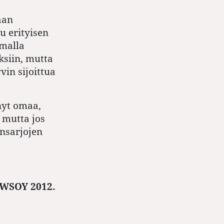
aan
 erityisen
amalla
ksiin, mutta
vin sijoittua
nyt omaa,
, mutta jos
ensarjojen
 WSOY 2012.