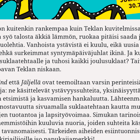
on kuitenkin rankempaa kuin Teklan kuvitelmissa
 syö talosta äkkiä lämmön, ruokaa pitäisi saada 
uolehtia. Vanhoista ystävistä ei kuulu, eikä uusia
ehkä surkeimmat syntymäpäiväjuhlat ikinä. Ja ku
 suklaatehtaalle ja tuhosi kaikki joulusuklaat? Ta
toavan Teklan niskaan.
End
että
Jäljellä
ovat teemoiltaan varsin perinteisi
ja: ne käsittelevät ystävyyssuhteita, yksinäisyyt
 etsimistä ja kasvamisen hankaluutta. Lähteenmä
innostavuutta sivuamalla suklaatehtaan kautta 
n tuotantoa ja lapsityövoimaa. Simukan tarinoi
emmistöihin kuuluvia nuoria, joiden suhteita käs
 tavanomaisesti. Tärkeiden aiheiden esiintuonnis
irjailijoille iso papukaijamerkki!