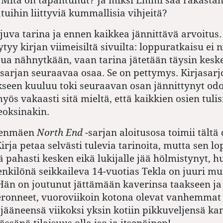
tuihin liittyviä kummallisia vihjeitä?
juva tarina ja ennen kaikkea jännittävä arvoitus.
tyy kirjan viimeisiltä sivuilta: loppuratkaisu ei n
ua nähnytkään, vaan tarina jätetään täysin kesk
arjan seuraavaa osaa. Se on pettymys. Kirjasarj
seen kuuluu toki seuraavan osan jännittynyt od
ös vakaasti sitä mieltä, että kaikkien osien tulis
teoksinakin.
eenmäen
North End
-sarjan aloitusosa toimii tältä 
rja petaa selvästi tulevia tarinoita, mutta sen l
 pahasti kesken eikä lukijalle jää hölmistynyt, hu
nkilönä seikkaileva 14-vuotias Tekla on juuri m
Hän on joutunut jättämään kaverinsa taakseen ja
 eronneet, vuoroviikoin kotona olevat vanhemmat
 jääneensä viikoksi yksin kotiin pikkuveljensä ka
ssäpä tilaisuus olla iso ja itsenäinen!