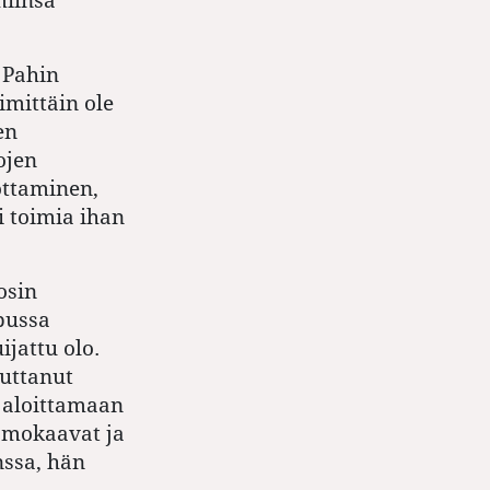
 Pahin
imittäin ole
en
ojen
ottaminen,
i toimia ihan
osin
opussa
ijattu olo.
uuttanut
 aloittamaan
 mokaavat ja
nssa, hän