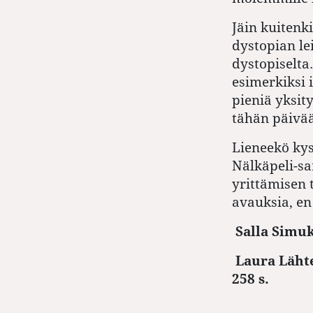
Jäin kuitenk
dystopian l
dystopiselta
esimerkiksi 
pieniä yksit
tähän päivä
Lieneekö ky
Nälkäpeli-sa
yrittämisen 
avauksia, en
Salla Simuk
Laura Läht
258 s.