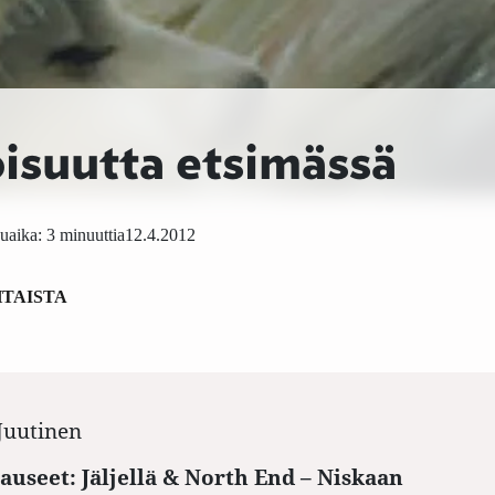
isuutta etsimässä
uaika: 3 minuuttia
12.4.2012
TAISTA
Juutinen
auseet: Jäljellä & North End – Niskaan