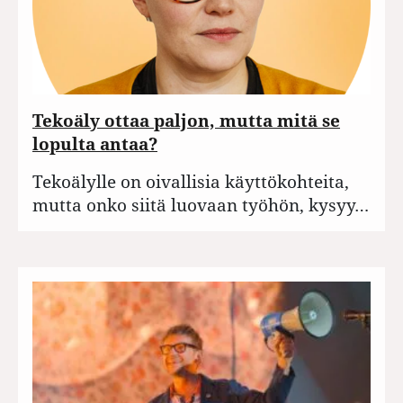
Tekoäly ottaa paljon, mutta mitä se
lopulta antaa?
Tekoälylle on oivallisia käyttökohteita,
mutta onko siitä luovaan työhön, kysyy…