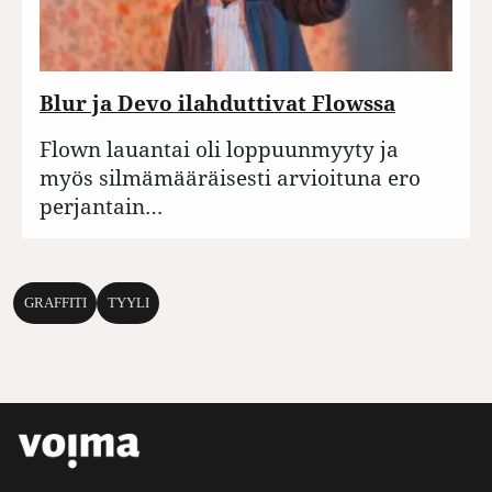
Blur ja Devo ilahduttivat Flowssa
Flown lauantai oli loppuunmyyty ja
myös silmämääräisesti arvioituna ero
perjantain…
GRAFFITI
TYYLI