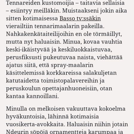
Tennareiden kustomoijia – taitavia sellaisia
– esiintyy meilläkin. Muistaakseni jokin aika
sitten kotimaisessa
Basso tv:ssäkin
vierailtiin tennarimaalarin pakeilla.
Nahkakenkätaiteilijoihin en ole törmäillyt,
mutta nyt haluaisin. Minua, kovaa vauhtia
keski-ikäistyvää ja keskiluokkaistuvaa,
perusfiksusti pukeutuvaa naista, viehättää
ajatus siitä, että spray-maalarin
käsittelemissä korkkareissa salakuljetan
katutaidetta toimistopalavereihin ja
peruskoulun opettajanhuoneisiin, otan
kantaa kannoillani.
Minulla on melkoisen vakuuttava kokoelma
hyväkuntoisia, lähinnä kotimaisia
vuosikerta-avokkaita. Haluaisin niihin jotain
Ndeurin söpöjä ornamentteja karumpaa ja