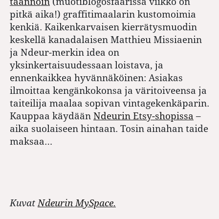
taannoin
(muotiblogosfäärissä viikko on
pitkä aika!) graffitimaalarin kustomoimia
kenkiä. Kaikenkarvaisen kierrätysmuodin
keskellä kanadalaisen Matthieu Missiaenin
ja Ndeur-merkin idea on
yksinkertaisuudessaan loistava, ja
ennenkaikkea hyvännäköinen: Asiakas
ilmoittaa kengänkokonsa ja väritoiveensa ja
taiteilija maalaa sopivan vintagekenkäparin.
Kauppaa käydään
Ndeurin Etsy-shopissa
–
aika suolaiseen hintaan. Tosin ainahan taide
maksaa…
Kuvat
Ndeurin MySpace.