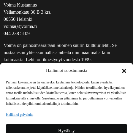
Voima Kustannus
Vellamonkatu 30 B 3 krs.
00550 Helsinki
voima(at)voima.fi
044 238 5109
Voima on painosmäärältään Suomen suurin kulttuurilehti. Se
nostaa esiin yhteiskunnallisia aiheita niin maailmalta kuin
kotimaasta. Lehti on ilmestynyt vuodesta 1999.
Hallinnoi suostumusta
TOIMITUS
UUTISKIRJE
Parhaan kokemuksen tarjoamiseksi käytämme teknologioita, kuten evästeitä,
tallentaaksemme ja/tai käyttääksemme laitetietoja. Näiden tekniikoiden hyväksyminen
MAINOSTAJILLE
antaa meille mahdollisuuden käsitellä tietoja, kuten selauskäyttäytymistä tai yksilöllisiä
VASTAMAINOKSET
tunnuksia tällä sivustolla. Suostumuksen jättäminen tai peruuttaminen voi vaikuttaa
haitallisesti tiettyihin ominaisuuksiin ja toimintoihin.
JAKELUPAIKAT
REKISTERISELOSTE
Hallinnoi palveluita
EVÄSTEKÄYTÄNTÖ (EU)
TILAUKSEN PERUUTUSPYYNTÖ
Hyväksy