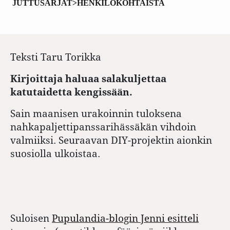
JUTTUSARJAT>HENKILÖKOHTAISTA
Teksti
Taru Torikka
Kirjoittaja haluaa salakuljettaa
katutaidetta kengissään.
Sain maanisen urakoinnin tuloksena
nahkapaljettipanssarihässäkän vihdoin
valmiiksi. Seuraavan DIY-projektin aionkin
suosiolla ulkoistaa.
Suloisen
Pupulandia-blogin Jenni esitteli