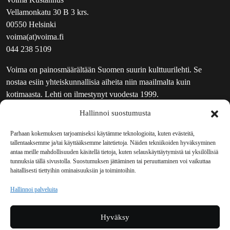
Vellamonkatu 30 B 3 krs.
00550 Helsinki
voima(at)voima.fi
044 238 5109
Voima on painosmäärältään Suomen suurin kulttuurilehti. Se
nostaa esiin yhteiskunnallisia aiheita niin maailmalta kuin
kotimaasta. Lehti on ilmestynyt vuodesta 1999.
Hallinnoi suostumusta
TOIMITUS
UUTISKIRJE
Parhaan kokemuksen tarjoamiseksi käytämme teknologioita, kuten evästeitä,
tallentaaksemme ja/tai käyttääksemme laitetietoja. Näiden tekniikoiden hyväksyminen
MAINOSTAJILLE
antaa meille mahdollisuuden käsitellä tietoja, kuten selauskäyttäytymistä tai yksilöllisiä
VASTAMAINOKSET
tunnuksia tällä sivustolla. Suostumuksen jättäminen tai peruuttaminen voi vaikuttaa
haitallisesti tiettyihin ominaisuuksiin ja toimintoihin.
JAKELUPAIKAT
REKISTERISELOSTE
Hallinnoi palveluita
EVÄSTEKÄYTÄNTÖ (EU)
TILAUKSEN PERUUTUSPYYNTÖ
Hyväksy