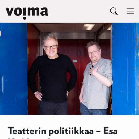
Päävalikko
Siirry sisältöön
Teatterin politiikkaa – Esa