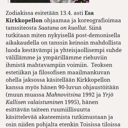
Zodiakissa esitetään 13.4. asti
Esa
Kirkkopellon
ohjaamaa ja koreografioimaa
tanssiteosta
Saatana on kuollut.
Siinä
tutkitaan miten nykyisellä post-demonisella
aikakaudella on tanssin keinoin mahdollista
luoda kestävämpi ja yhteisjaollisempi suhde
välillämme ja ympärillämme riehuviin
ihmistä mahtavampiin voimiin. Teoksen
estetiikan ja filosofisen maailmankuvan
ohella jaksossa käsitellään Kirkkopellon
kanssa myös hänen 90-luvun ohjaustöitään
(muun muassa
Mahnovitsina
1992 ja
Yrjö
Kallisen valaistuminen
1995), hänen
esittävän taiteen ruumiillisuutta
käsittelevää akateemista tutkimustaan ja
osin niiden pohjalta etenkin Toisissa tiloissa