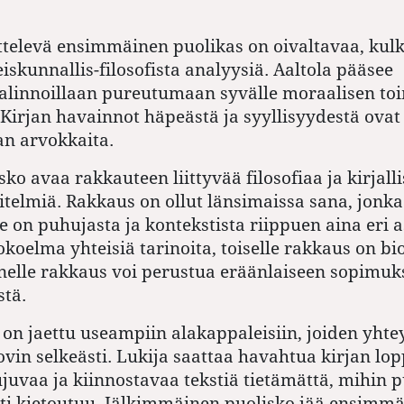
televä ensimmäinen puolikas on oivaltavaa, kulk
iskunnallis-filosofista analyysiä. Aaltola pääsee
linnoillaan pureutumaan syvälle moraalisen to
 Kirjan havainnot häpeästä ja syyllisyydestä ovat
an arvokkaita.
ko avaa rakkauteen liittyvää filosofiaa ja kirjall
itelmiä. Rakkaus on ollut länsimaissa sana, jonka
e on puhujasta ja kontekstista riippuen aina eri 
okoelma yhteisiä tarinoita, toiselle rakkaus on bi
nelle rakkaus voi perustua eräänlaiseen sopimuk
stä.
on jaettu useampiin alakappaleisiin, joiden yhtey
kovin selkeästi. Lukija saattaa havahtua kirjan lo
juvaa ja kiinnostavaa tekstiä tietämättä, mihin 
ti kietoutuu. Jälkimmäinen puolisko jää ensimm