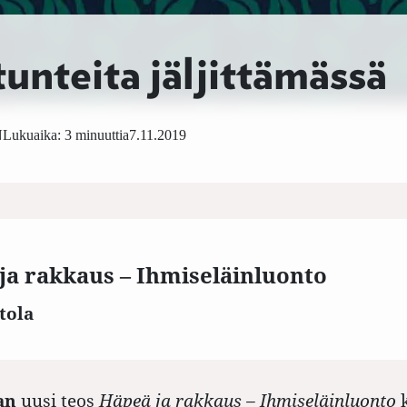
tunteita jäljittämässä
N
Lukuaika: 3 minuuttia
7.11.2019
ja rakkaus – Ihmiseläinluonto
tola
lan
uusi teos
Häpeä ja rakkaus – Ihmiseläinluonto
k