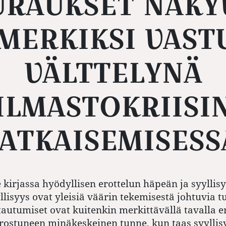
URAUKSET NÄKY
IMERKIKSI VAST
VÄLTTELYNÄ
ILMASTOKRIISI
ATKAISEMISESS
 kirjassa hyödyllisen erottelun häpeän ja syyllisy
llisyys ovat yleisiä väärin tekemisestä johtuvia tu
autumiset ovat kuitenkin merkittävällä tavalla er
ostuneen minäkeskeinen tunne, kun taas syyllis