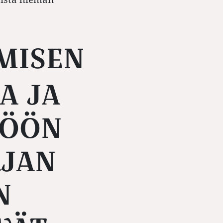
A JA
SÖÖN
RJAN
N