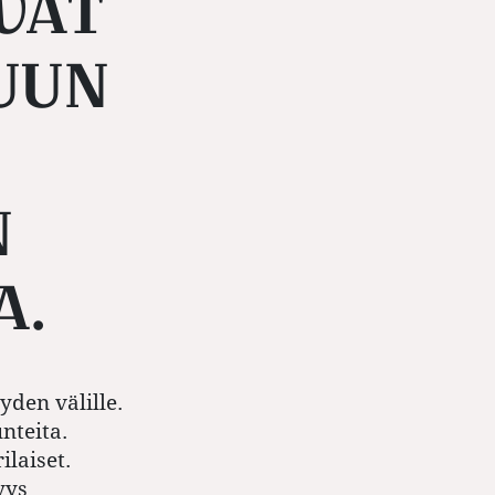
VÄT
UUN
N
A.
yden välille.
nteita.
ilaiset.
yys