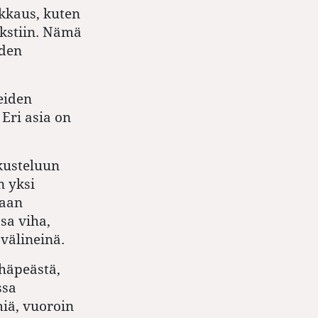
kkaus, kuten
ekstiin. Nämä
iden
teiden
 Eri asia on
skusteluun
n yksi
saan
a viha,
 välineinä.
häpeästä,
ssa
miä, vuoroin