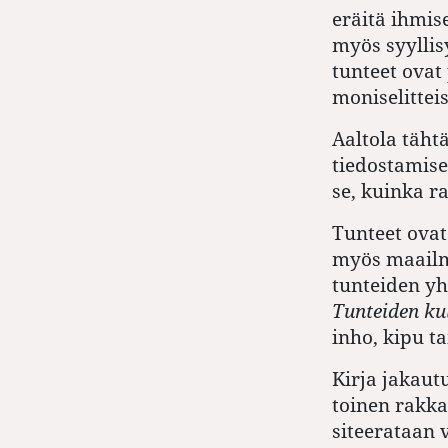
eräitä ihmis
myös syyllis
tunteet ovat
moniselittei
Aaltola täht
tiedostamise
se, kuinka r
Tunteet ovat
myös maailma
tunteiden yh
Tunteiden ku
inho, kipu t
Kirja jakaut
toinen rakka
siteerataan 