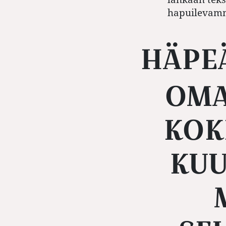
hapuilevam
HÄPEÄ VOI SYÖDÄ IHMISEN
OMA
KOK
KUU