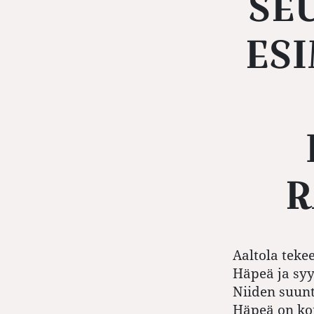
SE
ES
R
Aaltola tekee
Häpeä ja syy
Niiden suunt
Häpeä on kor