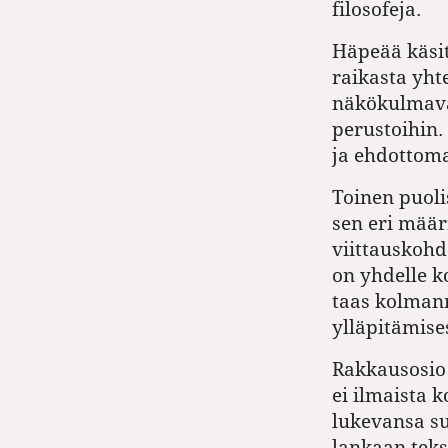
filosofeja.
Häpeää käsit
raikasta yhte
näkökulmava
perustoihin.
ja ehdottom
Toinen puolis
sen eri määr
viittauskohd
on yhdelle k
taas kolman
ylläpitämise
Rakkausosio 
ei ilmaista 
lukevansa su
lankaan teks