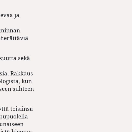
evaa ja
iminnan
 herättäviä
isuutta sekä
asia. Rakkaus
ologista, kun
seen suhteen
ttä toisiinsa
ppupuolella
punaiseen
äistä hieman