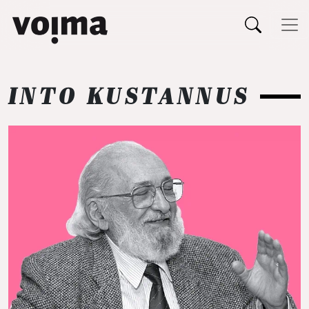
Päävalikko
Siirry sisältöön
INTO KUSTANNUS