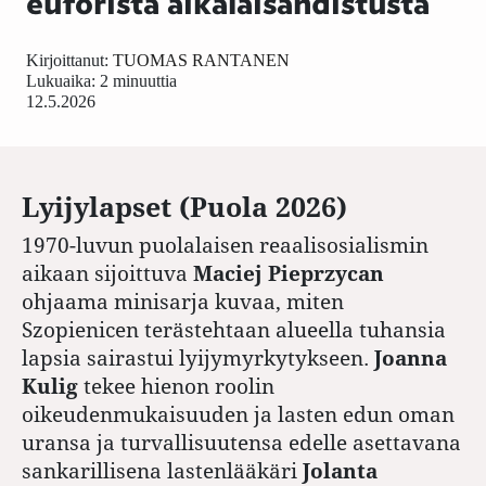
euforista aikalaisahdistusta
Kirjoittanut:
TUOMAS RANTANEN
Lukuaika: 2 minuuttia
12.5.2026
Lyijylapset (Puola 2026)
1970-luvun puolalaisen reaalisosialismin
aikaan sijoittuva
Maciej Pieprzycan
ohjaama minisarja kuvaa, miten
Szopienicen terästehtaan alueella tuhansia
lapsia sairastui lyijymyrkytykseen.
Joanna
Kulig
tekee hienon roolin
oikeudenmukaisuuden ja lasten edun oman
uransa ja turvallisuutensa edelle asettavana
sankarillisena lastenlääkäri
Jolanta