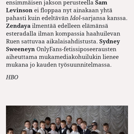
ensimmäisen jakson perusteella
Sam
Levinson
ei floppaa nyt ainakaan yhtä
pahasti kuin edeltävän
Idol
-sarjansa kanssa.
Zendaya
ilmentää edelleen elämänsä
esteradalla ilman kompassia haahuilevan
Ruen sattuvaa aikalaisahdistusta.
Sydney
Sweeneyn
OnlyFans-fetissiposeerausten
aiheuttama mukamediakohuilukin lienee
mukana jo kauden työsuunnitelmassa.
HBO