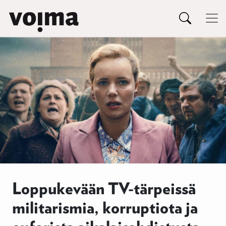
Päävalikko
Siirry sisältöön
Loppukevään TV-tärpeissä
militarismia, korruptiota ja