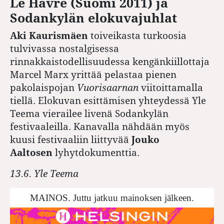
Le Havre (Suomi 2011) ja
Sodankylän elokuvajuhlat
Aki Kaurismäen
toiveikasta turkoosia
tulvivassa nostalgisessa
rinnakkaistodellisuudessa kengänkiillottaja
Marcel Marx yrittää pelastaa pienen
pakolaispojan
Vuorisaarnan
viitoittamalla
tiellä. Elokuvan esittämisen yhteydessä Yle
Teema vierailee livenä Sodankylän
festivaaleilla. Kanavalla nähdään myös
kuusi festivaaliin liittyvää
Jouko
Aaltosen
lyhytdokumenttia.
13.6. Yle Teema
MAINOS. Juttu jatkuu mainoksen jälkeen.