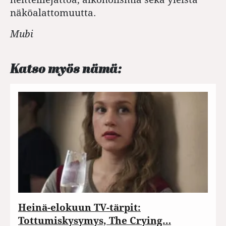
näköalattomuutta.
Mubi
Katso myös nämä:
Heinä-elokuun TV-tärpit:
Tottumiskysymys, The Crying…