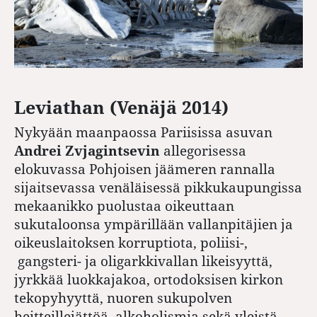
Leviathan (Venäjä 2014)
Nykyään maanpaossa Pariisissa asuvan
Andrei Zvjagintsevin
allegorisessa
elokuvassa Pohjoisen jäämeren rannalla
sijaitsevassa venäläisessä pikkukaupungissa
mekaanikko puolustaa oikeuttaan
sukutaloonsa ympärillään vallanpitäjien ja
oikeuslaitoksen korruptiota, poliisi-,
gangsteri- ja oligarkkivallan likeisyyttä,
jyrkkää luokkajakoa, ortodoksisen kirkon
tekopyhyyttä, nuoren sukupolven
heitteillejättöä, alkoholismia sekä yleistä