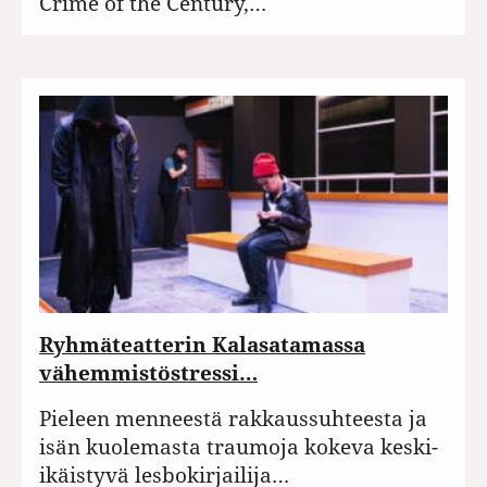
Crime of the Century,…
Ryhmäteatterin Kalasatamassa
vähemmistöstressi…
Pieleen menneestä rakkaussuhteesta ja
isän kuolemasta traumoja kokeva keski-
ikäistyvä lesbokirjailija…