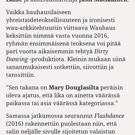
Vaikka bauhausilaiseen
yhteistaideteoksellisuuteen ja ironisesti
wau-arkkitehtuuriin viittaava Wauhaus
keksittiin nimenä vasta vuonna 2016,
ryhmän ensimmäisenä teoksena voi pitää
pari vuotta aikaisemmin tehtyä
Dirty
Dancing
-produktiota. Kleinin mukaan siinä
sananmukaisesti sotkettiin, siivottiin ja
tanssittiin.
”Sen takana on
Mary Douglasilta
peräisin
oleva ajatus, että lika on ainetta väärässä
paikassa tai asia väärässä kategoriassa.”
Samassa jatkumossa seurannut
Flashdance
(2016) rakennettiin puolestaan niin, että
salin neljälle sivulle sijoitetun valaistun