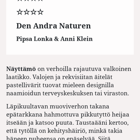
☆☆☆☆
Den Andra Naturen
Pipsa Lonka & Anni Klein
N
äyttämö
on verhoilla rajautuva valkoinen
laatikko. Valojen ja rekvisiitan äitelät
pastellivärit tuovat mieleen designilla
naamioidun terveyskeskuksen tai viraston.
Läpikuultavan muoviverhon takana
epätarkkana hahmottuva pikkutyttö heijaa
itseään ja katsoo puuta. Taustaääni kertoo,
että tytöllä on kehityshäiriö, minkä takia
häneen puheensa on epäselvää. Siitä