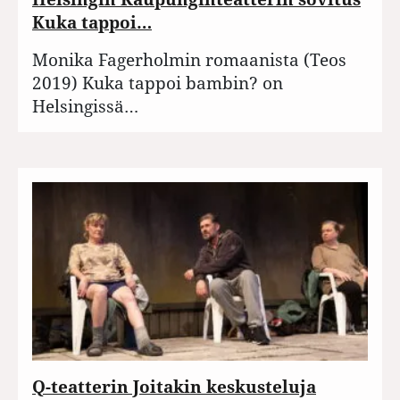
Kuka tappoi…
Monika Fagerholmin romaanista (Teos
2019) Kuka tappoi bambin? on
Helsingissä…
Q-teatterin Joitakin keskusteluja