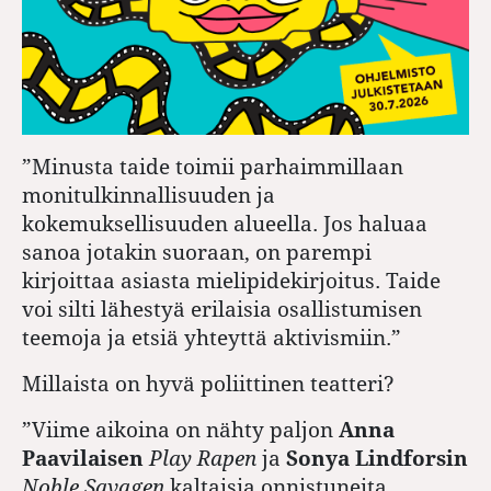
”Minusta taide toimii parhaimmillaan
monitulkinnallisuuden ja
kokemuksellisuuden alueella. Jos haluaa
sanoa jotakin suoraan, on parempi
kirjoittaa asiasta mielipidekirjoitus. Taide
voi silti lähestyä erilaisia osallistumisen
teemoja ja etsiä yhteyttä aktivismiin.”
Millaista on hyvä poliittinen teatteri?
”Viime aikoina on nähty paljon
Anna
Paavilaisen
Play Rapen
ja
Sonya Lindforsin
Noble Savagen
kaltaisia onnistuneita