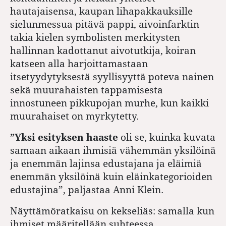
hautajaisensa, kaupan lihapakkauksille
sielunmessua pitävä pappi, aivoinfarktin
takia kielen symbolisten merkitysten
hallinnan kadottanut aivotutkija, koiran
katseen alla harjoittamastaan
itsetyydytyksestä syyllisyyttä poteva nainen
sekä muurahaisten tappamisesta
innostuneen pikkupojan murhe, kun kaikki
muurahaiset on myrkytetty.
”Yksi esityksen haaste
oli se, kuinka kuvata
samaan aikaan ihmisiä vähemmän yksilöinä
ja enemmän lajinsa edustajana ja eläimiä
enemmän yksilöinä kuin eläinkategorioiden
edustajina”, paljastaa Anni Klein.
Näyttämöratkaisu on kekseliäs: samalla kun
ihmiset määritellään suhteessa