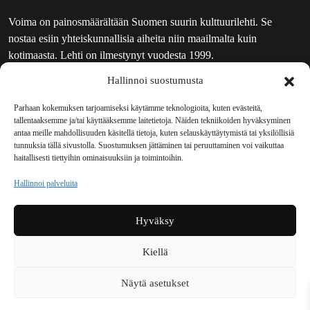
Voima on painosmäärältään Suomen suurin kulttuurilehti. Se
nostaa esiin yhteiskunnallisia aiheita niin maailmalta kuin
kotimaasta. Lehti on ilmestynyt vuodesta 1999.
Hallinnoi suostumusta
TOIMITUS
UUTISKIRJE
Parhaan kokemuksen tarjoamiseksi käytämme teknologioita, kuten evästeitä,
tallentaaksemme ja/tai käyttääksemme laitetietoja. Näiden tekniikoiden hyväksyminen
MAINOSTAJILLE
antaa meille mahdollisuuden käsitellä tietoja, kuten selauskäyttäytymistä tai yksilöllisiä
VASTAMAINOKSET
tunnuksia tällä sivustolla. Suostumuksen jättäminen tai peruuttaminen voi vaikuttaa
haitallisesti tiettyihin ominaisuuksiin ja toimintoihin.
JAKELUPAIKAT
REKISTERISELOSTE
Hallinnoi palveluita
EVÄSTEKÄYTÄNTÖ (EU)
TILAUKSEN PERUUTUSPYYNTÖ
Hyväksy
TILAUSOHJEET JA -EHDOT
Kiellä
Voima sosiaalisessa mediassa
Näytä asetukset
Facebook
Instagram
YouTube
Bluesky