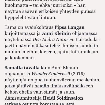
huolimatta – tai ehkä juuri siksi – hän
näyttää saavan erikoisen yhteyden puussa
hyppelehtivään lintuun.
Tämä on ­avainkohtaus
Pipsa Longan
kirjoittamassa ja
Anni Kleinin
ohjaamassa
näytelmässä
Den Andra Naturen
. Episodeiksi
jaettu näytelmä käsittelee ihmisen suhdetta
muihin lajeihin, kieleen, ajatustottumuksiin
ja kuolemaan.
Samalla tavalla
kuin Anni Kleinin
ohjaamassa
WunderKinderissä
(2016)
näyttelijät on puettu ihonvärisiin maskeihin,
jotka jättävät heidän ilmaisuvälineikseen
kehon ohella vain silmät ja suun.
Äänisuunnittelija
Heidi Soidinsalon
tärkeää osuutta korostaa se, että