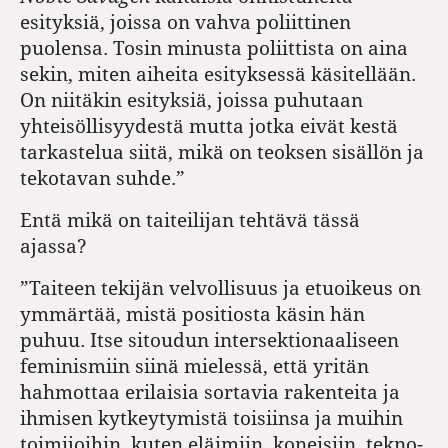
esityksiä, joissa on vahva poliittinen
puolensa. Tosin minusta poliittista on aina
sekin, miten aiheita esityksessä käsitellään.
On niitäkin esityksiä, joissa puhutaan
yhteisöllisyydestä mutta jotka eivät kestä
tarkastelua siitä, mikä on teoksen sisällön ja
tekotavan suhde.”
Entä mikä on taiteilijan tehtävä tässä
ajassa?
”Taiteen tekijän velvollisuus ja etuoikeus on
ymmärtää, mistä positiosta käsin hän
puhuu. Itse sitoudun intersektionaaliseen
feminismiin siinä mielessä, että yritän
hahmottaa erilaisia sortavia rakenteita ja
ihmisen kytkeytymistä toisiinsa ja muihin
toimijoihin, kuten eläimiin, koneisiin, tekno­