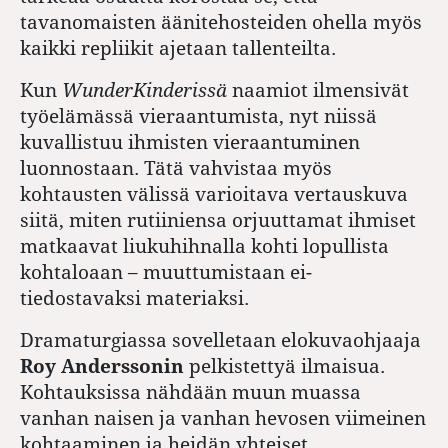
tavanomaisten ääni­tehosteiden ohella myös
kaikki repliikit ajetaan tallenteilta.
Kun
WunderKinderissä
naamiot ilmensivät
työelämässä vieraantumista, nyt niissä
kuvallistuu ihmisten vieraantuminen
luonnostaan. Tätä vahvistaa myös
kohtausten välissä varioitava vertauskuva
siitä, miten rutiiniensa orjuuttamat ihmiset
matkaavat liukuhihnalla kohti lopullista
kohtaloaan – muuttumistaan ei-
tiedostavaksi materiaksi.
Dramaturgiassa sovelletaan elokuvaohjaaja
Roy Anderssonin
pelkistettyä ilmaisua.
Kohtauksissa nähdään muun muassa
vanhan naisen ja vanhan hevosen viimeinen
kohtaaminen ja heidän yhteiset