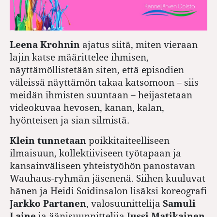
Leena Krohnin
ajatus siitä, miten vieraan
lajin katse määrittelee ihmisen,
näyttämöllistetään siten, että episodien
väleissä näyttämön takaa katsomoon – siis
meidän ihmisten suuntaan – heijastetaan
videokuvaa hevosen, kanan, kalan,
hyönteisen ja sian silmistä.
Klein tunnetaan
poikkitaiteelliseen
ilmaisuun, kollektiiviseen työtapaan ja
kansainväliseen yhteistyöhön panostavan
Wauhaus-ryhmän jäsenenä. Siihen kuuluvat
hänen ja Heidi Soidinsalon lisäksi koreografi
Jarkko Partanen
, valosuunittelija
Samuli
Laine
ja äänisuunnittelija
Jussi Matikainen
.