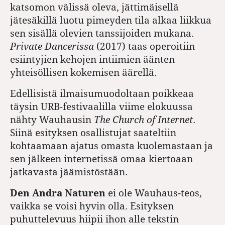
katsomon välissä oleva, jättimäisellä
jätesäkillä luotu pimeyden tila alkaa liikkua
sen sisällä olevien tanssijoiden mukana.
Private Dancerissa
(2017) taas operoitiin
esiintyjien kehojen intiimien äänten
yhteisöllisen kokemisen äärellä.
Edellisistä ilmaisumuodoltaan poikkeaa
täysin URB-festivaalilla viime elokuussa
nähty Wauhausin
The Church of Internet
.
Siinä esityksen osallistujat saateltiin
kohtaamaan ajatus omasta kuolemastaan ja
sen jälkeen internetissä omaa kiertoaan
jatkavasta jäämistöstään.
Den Andra Naturen
ei ole Wauhaus-­teos,
vaikka se voisi hyvin olla. Esityksen
puhuttelevuus hiipii ihon alle tekstin