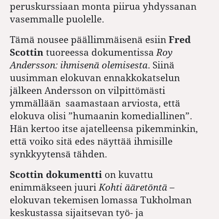
peruskurssiaan monta piirua yhdyssanan
vasemmalle puolelle.
Tämä nousee päällimmäisenä esiin
Fred
Scottin
tuoreessa dokumentissa
Roy
Andersson: ihmisenä olemisesta
. Siinä
uusimman elokuvan ennakkokatselun
jälkeen Andersson on vilpittömästi
ymmällään saamastaan arviosta, että
elokuva olisi ”humaanin komediallinen”.
Hän kertoo itse ajatelleensa pikemminkin,
että voiko sitä edes näyttää ihmisille
synkkyytensä tähden.
Scottin dokumentti
on kuvattu
enimmäkseen juuri
Kohti ääretöntä –
elokuvan tekemisen lomassa Tukholman
keskustassa sijaitsevan työ- ja