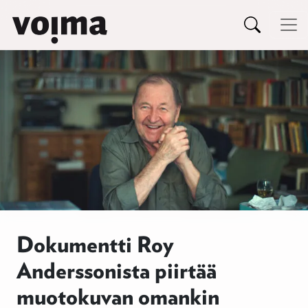
Päävalikko
Siirry sisältöön
Dokumentti Roy
Anderssonista piirtää
muotokuvan omankin