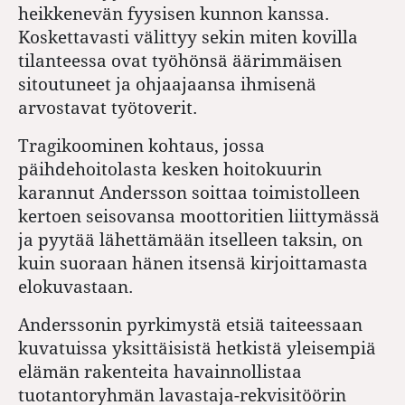
heikkenevän fyysisen kunnon kanssa.
Koskettavasti välittyy sekin miten kovilla
tilanteessa ovat työhönsä äärimmäisen
sitoutuneet ja ohjaajaansa ihmisenä
arvostavat työtoverit.
Tragikoominen kohtaus, jossa
päihdehoitolasta kesken hoitokuurin
karannut Andersson soittaa toimistolleen
kertoen seisovansa moottoritien liittymässä
ja pyytää lähettämään itselleen taksin, on
kuin suoraan hänen itsensä kirjoittamasta
elokuvastaan.
Anderssonin pyrkimystä etsiä taiteessaan
kuvatuissa yksittäisistä hetkistä yleisempiä
elämän rakenteita havainnollistaa
tuotantoryhmän lavastaja-rekvisitöörin