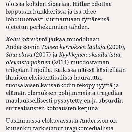
oloissa kohden Siperiaa,
Hitler
odottaa
loppuaan bunkkerissa ja isä itkee
lohduttomasti surmattuaan tyttärensä
oletetun perhekunnian tähden.
Kohti ääretöntä
jatkaa muodoltaan
Anderssonin
Toisen kerroksen lauluja
(2000),
Sinä elävä
(2007) ja
Kyyhkynen oksalla istui,
olevaista pohtien
(2014) muodostaman
trilogian linjoilla. Kaikissa näissä käsitellään
ihmisen eksistentiaalista haurautta,
ruotsalaisen kansankodin tekopyhyyttä ja
elämän olemuksen pohjimmaista tragediaa
maalauksellisesti pysäytettyjen ja absurdin
surrealististen kohtausten ketjuna.
Uusimmassa elokuvassaan Andersson on
kuitenkin tarkistanut tragikomediallista