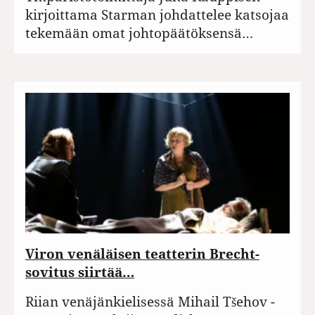
kirjoittama Starman johdattelee katsojaa
tekemään omat johtopäätöksensä…
Viron venäläisen teatterin Brecht-
sovitus siirtää…
Riian venäjänkielisessä Mihail Tšehov -