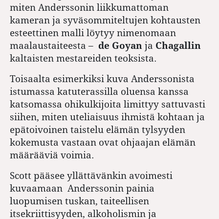
miten Anderssonin liikkumattoman
kameran ja syväsommiteltujen kohtausten
esteettinen malli löytyy nimenomaan
maalaustaiteesta –
de Goyan
ja
Chagallin
kaltaisten mestareiden teoksista.
Toisaalta esimerkiksi kuva Anderssonista
istumassa katuterassilla oluensa kanssa
katsomassa ohikulkijoita limittyy sattuvasti
siihen, miten uteliaisuus ihmistä kohtaan ja
epätoivoinen taistelu elämän tylsyyden
kokemusta vastaan ovat ohjaajan elämän
määrääviä voimia.
Scott pääsee yllättävänkin avoimesti
kuvaamaan Anderssonin painia
luopumisen tuskan, taiteellisen
itsekriittisyyden, alkoholismin ja