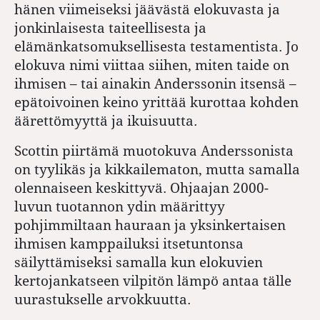
hänen viimeiseksi jäävästä elokuvasta ja
jonkinlaisesta taiteellisesta ja
elämänkatsomuksellisesta testamentista. Jo
elokuva nimi viittaa siihen, miten taide on
ihmisen – tai ainakin Anderssonin itsensä –
epätoivoinen keino yrittää kurottaa kohden
äärettömyyttä ja ikuisuutta.
Scottin piirtämä muotokuva Anderssonista
on tyylikäs ja kikkailematon, mutta samalla
olennaiseen keskittyvä. Ohjaajan 2000-
luvun tuotannon ydin määrittyy
pohjimmiltaan hauraan ja yksinkertaisen
ihmisen kamppailuksi itsetuntonsa
säilyttämiseksi samalla kun elokuvien
kertojankatseen vilpitön lämpö antaa tälle
uurastukselle arvokkuutta.