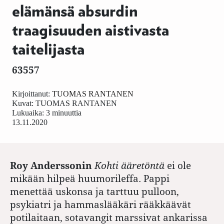
elämänsä absurdin
traagisuuden aistivasta
taitelijasta
63557
Kirjoittanut:
TUOMAS RANTANEN
Kuvat:
TUOMAS RANTANEN
Lukuaika: 3 minuuttia
13.11.2020
Roy Anderssonin
Kohti ääretöntä
ei ole
mikään hilpeä huumorileffa. Pappi
menettää uskonsa ja tarttuu pulloon,
psykiatri ja hammaslääkäri rääkkäävät
potilaitaan, sotavangit marssivat ankarissa