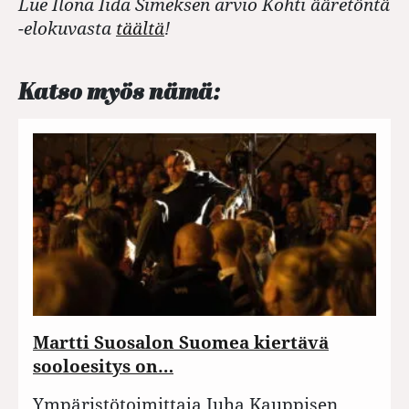
Lue Ilona Iida Simeksen arvio Kohti ääretöntä
-elokuvasta
täältä
!
Katso myös nämä:
Martti Suosalon Suomea kiertävä
sooloesitys on…
Ympäristötoimittaja Juha Kauppisen