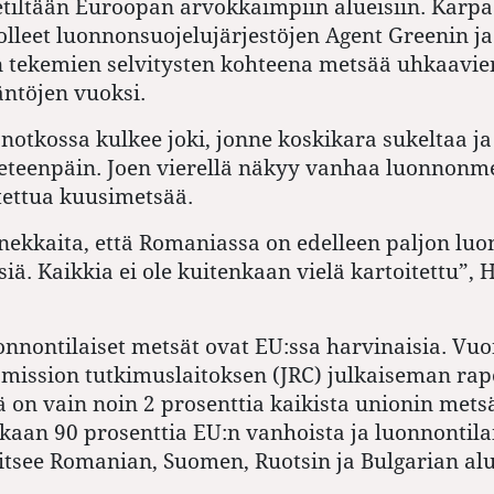
etiltään Euroopan arvokkaimpiin alueisiin. Karpa
olleet luonnonsuojelujärjestöjen Agent Greenin ja
 tekemien selvitysten kohteena metsää uhkaavie
ntöjen vuoksi.
otkossa kulkee joki, jonne koskikara sukeltaa ja 
 eteenpäin. Joen vierellä näkyy vanhaa luonnonm
utettua kuusimetsää.
kkaita, että Romaniassa on edelleen paljon luon
iä. Kaikkia ei ole kuitenkaan vielä kartoitettu”, 
onnontilaiset metsät ovat EU:ssa harvinaisia. Vu
ission tutkimuslaitoksen (JRC) julkaiseman rap
 on vain noin 2 prosenttia kaikista
unioni
n metsä
aan 90 prosenttia EU:n vanhoista ja luonnontilai
aitsee Romanian, Suomen, Ruotsin ja Bulgarian alu