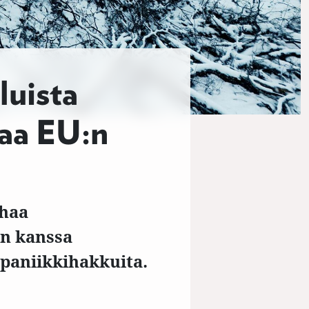
luista
taa EU:n
nhaa
n kanssa
 paniikkihakkuita.