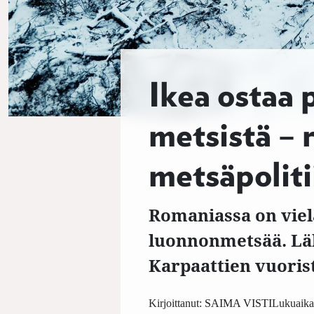
Ikea ostaa 
metsistä – 
metsäpolit
Romaniassa on viel
luonnonmetsää. Lä
Karpaattien vuorist
Kirjoittanut:
SAIMA VISTI
Lukuaika: