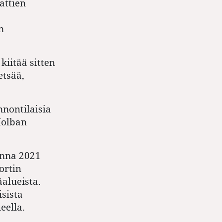
attien
n
kiitää sitten
etsää,
nontilaisia
Holban
onna 2021
ortin
alueista.
sista
eella.