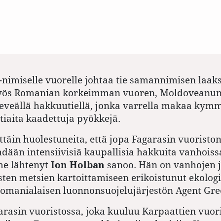
-nimiselle vuorelle johtaa tie samannimisen laaks
myös Romanian korkeimman vuoren, Moldoveanun,
 leveällä hakkuutiellä, jonka varrella makaa kym
iaita kaadettuja pyökkejä.
täin huolestuneita, että jopa Fagarasin vuoriston
hdään intensiivisiä kaupallisia hakkuita vanhoiss
e lähtenyt
Ion Holban
sanoo. Hän on vanhojen 
sten metsien kartoittamiseen erikoistunut ekologi
romanialaisen luonnonsuojelujärjestön Agent Gre
asin vuoristossa, joka kuuluu Karpaattien vuor