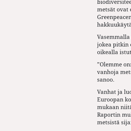
biodiversite
metsät ovat 
Greenpeacen
hakkuukäytä
Vasemmalla n
jokea pitkin
oikealla ist
”
Olemme onne
vanhoja mets
sanoo.
Vanhat ja lu
Euroopan kom
mukaan niitä
Raportin muk
metsistä sij