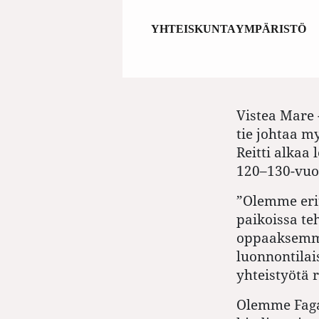
YHTEISKUNTA
YMPÄRISTÖ
Vistea Mare 
t
ie johtaa 
Reitti alkaa
120–130-vuot
”
Olemme erit
paikoissa te
oppaaksemm
luonnontilai
yhteistyötä 
Olemme Fagar