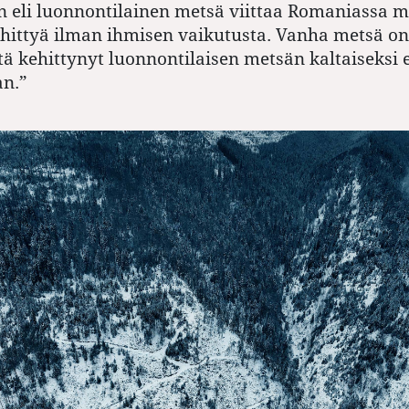
 eli luonnontilainen metsä viittaa Romaniassa m
hittyä ilman ihmisen vaikutusta. Vanha metsä on
ä kehittynyt luonnontilaisen metsän kaltaiseksi e
an.”