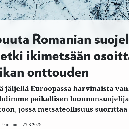
puuta Romanian suojel
retki ikimetsään osoit
iikan onttouden
ä jäljellä Euroopassa harvinaista va
hdimme paikallisen luonnonsuojelija
oon, jossa metsäteollisuus suorittaa
 9 minuuttia
25.3.2026