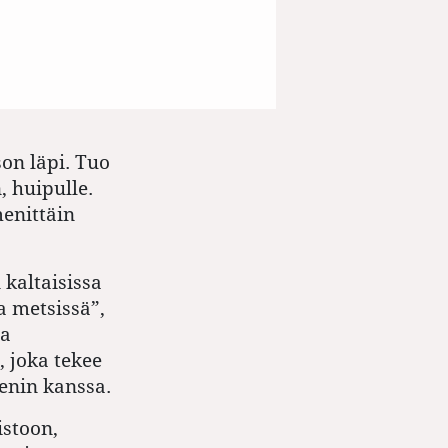
on läpi. T
uo
 huipulle.
menittäin
 kaltaisissa
a metsissä”,
ja
, joka tekee
enin kanssa.
istoon,