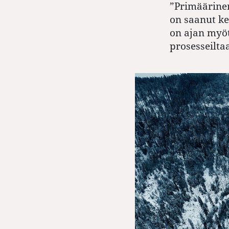
”
Primäärinen
on saanut ke
on ajan myöt
prosesseilta