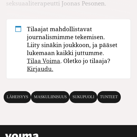
seksuaaliterapeutti Joonas Pesonen.
Tilaajat mahdollistavat
journalismimme tekemisen.
Liity sinäkin joukkoon, ja pääset
lukemaan kaikki juttumme.
Tilaa Voima
. Oletko jo tilaaja?
Kirjaudu.
LÄHEISYYS
MASKULIINISUUS
SUKUPUOLI
TUNTEET