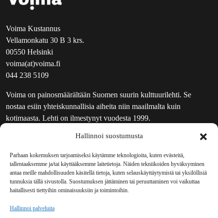
Voima Kustannus
Vellamonkatu 30 B 3 krs.
00550 Helsinki
voima(at)voima.fi
044 238 5109
Voima on painosmäärältään Suomen suurin kulttuurilehti. Se
nostaa esiin yhteiskunnallisia aiheita niin maailmalta kuin
kotimaasta. Lehti on ilmestynyt vuodesta 1999.
Hallinnoi suostumusta
TOIMITUS
UUTISKIRJE
Parhaan kokemuksen tarjoamiseksi käytämme teknologioita, kuten evästeitä,
tallentaaksemme ja/tai käyttääksemme laitetietoja. Näiden tekniikoiden hyväksyminen
MAINOSTAJILLE
antaa meille mahdollisuuden käsitellä tietoja, kuten selauskäyttäytymistä tai yksilöllisiä
VASTAMAINOKSET
tunnuksia tällä sivustolla. Suostumuksen jättäminen tai peruuttaminen voi vaikuttaa
haitallisesti tiettyihin ominaisuuksiin ja toimintoihin.
JAKELUPAIKAT
REKISTERISELOSTE
Hallinnoi palveluita