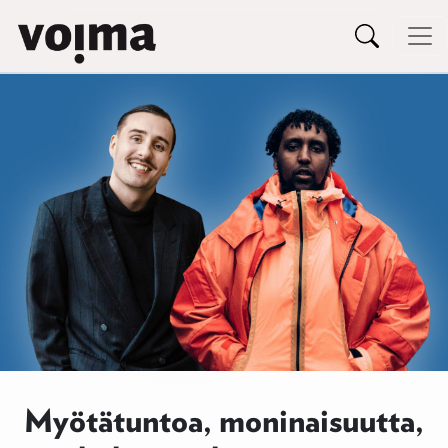
Päävalikko
Siirry sisältöön
Myötätuntoa, moninaisuutta,