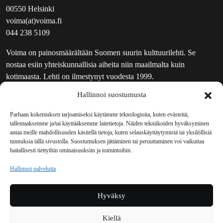
00550 Helsinki
voima(at)voima.fi
044 238 5109
Voima on painosmäärältään Suomen suurin kulttuurilehti. Se
nostaa esiin yhteiskunnallisia aiheita niin maailmalta kuin
kotimaasta. Lehti on ilmestynyt vuodesta 1999.
Hallinnoi suostumusta
TOIMITUS
UUTISKIRJE
Parhaan kokemuksen tarjoamiseksi käytämme teknologioita, kuten evästeitä,
tallentaaksemme ja/tai käyttääksemme laitetietoja. Näiden tekniikoiden hyväksyminen
MAINOSTAJILLE
antaa meille mahdollisuuden käsitellä tietoja, kuten selauskäyttäytymistä tai yksilöllisiä
VASTAMAINOKSET
tunnuksia tällä sivustolla. Suostumuksen jättäminen tai peruuttaminen voi vaikuttaa
haitallisesti tiettyihin ominaisuuksiin ja toimintoihin.
JAKELUPAIKAT
REKISTERISELOSTE
Hallinnoi palveluita
EVÄSTEKÄYTÄNTÖ (EU)
TILAUKSEN PERUUTUSPYYNTÖ
Hyväksy
TILAUSOHJEET JA -EHDOT
Kiellä