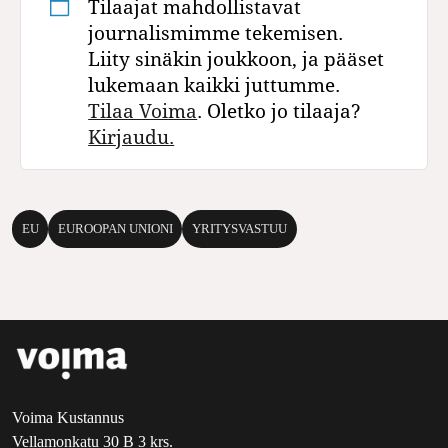
Tilaajat mahdollistavat
journalismimme tekemisen.
Liity sinäkin joukkoon, ja pääset
lukemaan kaikki juttumme.
Tilaa Voima
. Oletko jo tilaaja?
Kirjaudu.
EU
EUROOPAN UNIONI
YRITYSVASTUU
Voima Kustannus
Vellamonkatu 30 B 3 krs.