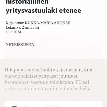
historiallinen
yritysvastuulaki etenee
Kirjoittanut:
KUKKA-MARIA AHOKAS
Lukuaika: 2 minuuttia
18.3.2024
YHTEISKUNTA
Hikipajat voivat haihtua historiaan, kun
eurooppalaiset yritykset joutuvat
kantamaan vastuun toimistaan. EU sai
yritysvastuulain maaliin viime hetkellä.