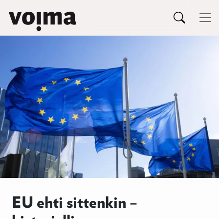
Päävalikko
Siirry sisältöön
EU ehti sittenkin –