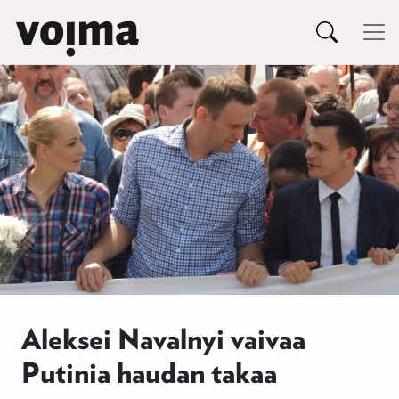
Päävalikko
Siirry sisältöön
Aleksei Navalnyi vaivaa
Putinia haudan takaa