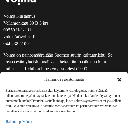
Voima Kustannus
Vellamonkatu 30 B 3 krs.
00550 Helsinki
voima(at)voima.fi
044 238 5109
Voima on painosmäärältään Suomen suurin kulttuurilehti. Se
nostaa esiin yhteiskunnallisia aiheita niin maailmalta kuin
kotimaasta. Lehti on ilmestynyt vuodesta 1999.
Hallinnoi suostumusta
TOIMITUS
UUTISKIRJE
Parhaan kokemuksen tarjoamiseksi käytämme teknologioita, kuten evästeitä,
tallentaaksemme ja/tai käyttääksemme laitetietoja. Näiden tekniikoiden hyväksyminen
MAINOSTAJILLE
antaa meille mahdollisuuden käsitellä tietoja, kuten selauskäyttäytymistä tai yksilöllisiä
VASTAMAINOKSET
tunnuksia tällä sivustolla. Suostumuksen jättäminen tai peruuttaminen voi vaikuttaa
haitallisesti tiettyihin ominaisuuksiin ja toimintoihin.
JAKELUPAIKAT
REKISTERISELOSTE
Hallinnoi palveluita