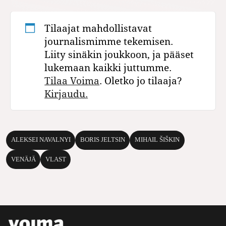
Tilaajat mahdollistavat
journalismimme tekemisen.
Liity sinäkin joukkoon, ja pääset
lukemaan kaikki juttumme.
Tilaa Voima
. Oletko jo tilaaja?
Kirjaudu.
ALEKSEI NAVALNYI
BORIS JELTSIN
MIHAIL ŠIŠKIN
VENÄJÄ
VLAST