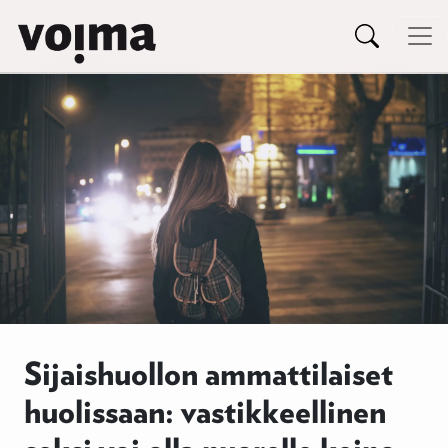
Päävalikko
Siirry sisältöön
Sijaishuollon ammattilaiset
huolissaan: vastikkeellinen