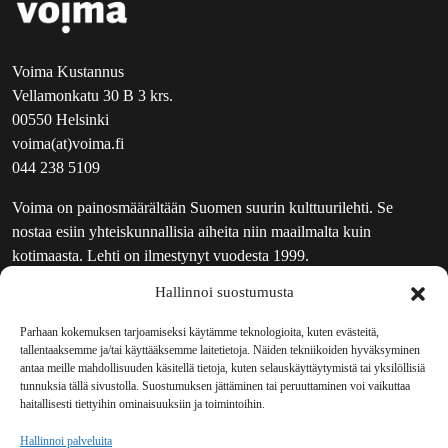
Voima Kustannus
Vellamonkatu 30 B 3 krs.
00550 Helsinki
voima(at)voima.fi
044 238 5109
Voima on painosmäärältään Suomen suurin kulttuurilehti. Se
nostaa esiin yhteiskunnallisia aiheita niin maailmalta kuin
kotimaasta. Lehti on ilmestynyt vuodesta 1999.
Hallinnoi suostumusta
TOIMITUS
UUTISKIRJE
Parhaan kokemuksen tarjoamiseksi käytämme teknologioita, kuten evästeitä,
tallentaaksemme ja/tai käyttääksemme laitetietoja. Näiden tekniikoiden hyväksyminen
MAINOSTAJILLE
antaa meille mahdollisuuden käsitellä tietoja, kuten selauskäyttäytymistä tai yksilöllisiä
VASTAMAINOKSET
tunnuksia tällä sivustolla. Suostumuksen jättäminen tai peruuttaminen voi vaikuttaa
haitallisesti tiettyihin ominaisuuksiin ja toimintoihin.
JAKELUPAIKAT
REKISTERISELOSTE
Hallinnoi palveluita