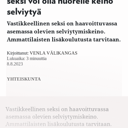
seksi voi olla nuorelle keino
selviytyä
Vastikkeellinen seksi on haavoittuvassa
asemassa olevien selviytymiskeino.
Ammattilaisten lisäkoulutusta tarvitaan.
Kirjoittanut:
VENLA VÄLIKANGAS
Lukuaika: 3 minuuttia
8.8.2023
YHTEISKUNTA
Vastikkeellinen seksi on haavoittuvassa
asemassa olevien selviytymiskeino.
Ammattilaisten lisäkoulutusta tarvitaan.