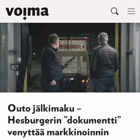
Päävalikko
Siirry sisältöön
Outo jälkimaku –
Hesburgerin ”dokumentti”
venyttää markkinoinnin