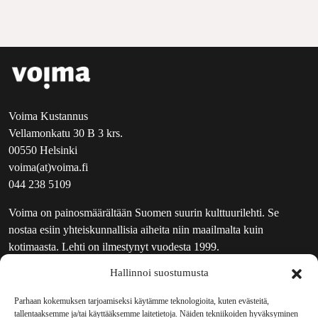
Voima Kustannus
Vellamonkatu 30 B 3 krs.
00550 Helsinki
voima(at)voima.fi
044 238 5109
Voima on painosmäärältään Suomen suurin kulttuurilehti. Se
nostaa esiin yhteiskunnallisia aiheita niin maailmalta kuin
kotimaasta. Lehti on ilmestynyt vuodesta 1999.
Hallinnoi suostumusta
TOIMITUS
UUTISKIRJE
Parhaan kokemuksen tarjoamiseksi käytämme teknologioita, kuten evästeitä,
tallentaaksemme ja/tai käyttääksemme laitetietoja. Näiden tekniikoiden hyväksyminen
MAINOSTAJILLE