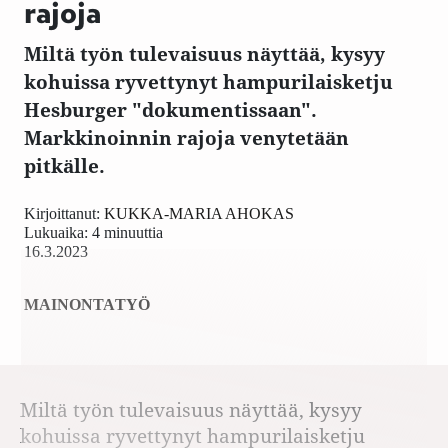
rajoja
Miltä työn tulevaisuus näyttää, kysyy
kohuissa ryvettynyt hampurilaisketju
Hesburger "dokumentissaan".
Markkinoinnin rajoja venytetään
pitkälle.
Kirjoittanut:
KUKKA-MARIA AHOKAS
Lukuaika: 4 minuuttia
16.3.2023
MAINONTA
TYÖ
Miltä työn tulevaisuus näyttää, kysyy
kohuissa ryvettynyt hampurilaisketju