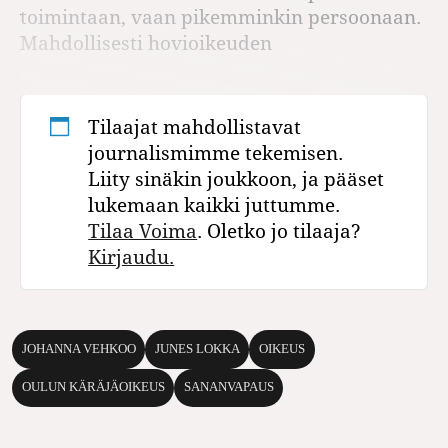
toimintaan, vaan pikemminkin persoonaan.
Mahdollisesti hovioikeuden
Tilaajat mahdollistavat
journalismimme tekemisen.
Liity sinäkin joukkoon, ja pääset
lukemaan kaikki juttumme.
Tilaa Voima
. Oletko jo tilaaja?
Kirjaudu.
JOHANNA VEHKOO
JUNES LOKKA
OIKEUS
OULUN KÄRÄJÄOIKEUS
SANANVAPAUS