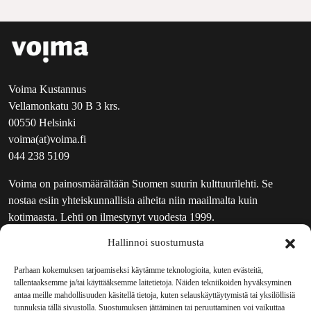
Voima Kustannus
Vellamonkatu 30 B 3 krs.
00550 Helsinki
voima(at)voima.fi
044 238 5109
Voima on painosmäärältään Suomen suurin kulttuurilehti. Se
nostaa esiin yhteiskunnallisia aiheita niin maailmalta kuin
kotimaasta. Lehti on ilmestynyt vuodesta 1999.
Hallinnoi suostumusta
TOIMITUS
UUTISKIRJE
Parhaan kokemuksen tarjoamiseksi käytämme teknologioita, kuten evästeitä,
tallentaaksemme ja/tai käyttääksemme laitetietoja. Näiden tekniikoiden hyväksyminen
MAINOSTAJILLE
antaa meille mahdollisuuden käsitellä tietoja, kuten selauskäyttäytymistä tai yksilöllisiä
VASTAMAINOKSET
tunnuksia tällä sivustolla. Suostumuksen jättäminen tai peruuttaminen voi vaikuttaa