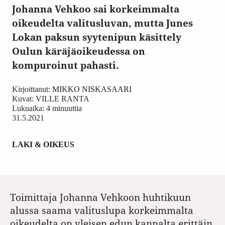
Johanna Vehkoo sai korkeimmalta
oikeudelta valitusluvan, mutta Junes
Lokan paksun syytenipun käsittely
Oulun käräjäoikeudessa on
kompuroinut pahasti.
Kirjoittanut:
MIKKO NISKASAARI
Kuvat:
VILLE RANTA
Lukuaika: 4 minuuttia
31.5.2021
LAKI & OIKEUS
Toimittaja Johanna Vehkoon huhtikuun
alussa saama valituslupa korkeimmalta
oikeudelta on yleisen edun kannalta erittäin