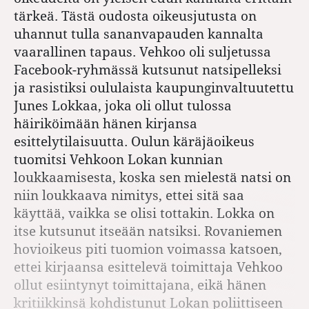
tärkeä. Tästä oudosta oikeusjutusta on
uhannut tulla sananvapauden kannalta
vaarallinen tapaus. Vehkoo oli suljetussa
Facebook-ryhmässä kutsunut natsipelleksi
ja rasistiksi oululaista kaupunginvaltuutettu
Junes Lokkaa, joka oli ollut tulossa
häiriköimään hänen kirjansa
esittelytilaisuutta. Oulun käräjäoikeus
tuomitsi Vehkoon Lokan kunnian
loukkaamisesta, koska sen mielestä natsi on
niin loukkaava nimitys, ettei sitä saa
käyttää, vaikka se olisi tottakin. Lokka on
itse kutsunut itseään natsiksi. Rovaniemen
hovioikeus piti tuomion voimassa katsoen,
ettei kirjaansa esittelevä toimittaja Vehkoo
ollut esiintynyt toimittajana, eikä hänen
kritiikkinsä kohdistunut Lokan poliittiseen