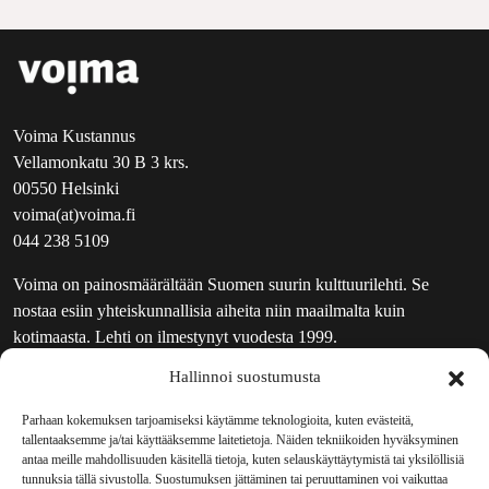
Voima Kustannus
Vellamonkatu 30 B 3 krs.
00550 Helsinki
voima(at)voima.fi
044 238 5109
Voima on painosmäärältään Suomen suurin kulttuurilehti. Se
nostaa esiin yhteiskunnallisia aiheita niin maailmalta kuin
kotimaasta. Lehti on ilmestynyt vuodesta 1999.
Hallinnoi suostumusta
TOIMITUS
UUTISKIRJE
Parhaan kokemuksen tarjoamiseksi käytämme teknologioita, kuten evästeitä,
tallentaaksemme ja/tai käyttääksemme laitetietoja. Näiden tekniikoiden hyväksyminen
MAINOSTAJILLE
antaa meille mahdollisuuden käsitellä tietoja, kuten selauskäyttäytymistä tai yksilöllisiä
VASTAMAINOKSET
tunnuksia tällä sivustolla. Suostumuksen jättäminen tai peruuttaminen voi vaikuttaa