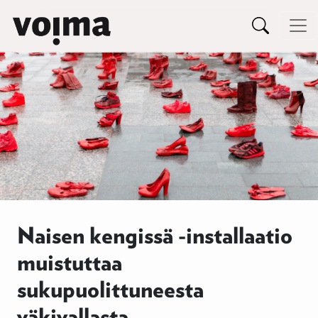
Päävalikko
Siirry sisältöön
Naisen kengissä -installaatio
muistuttaa
sukupuolittuneesta
väkivallasta