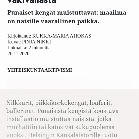
Punaiset kengät muistuttavat: maailma
on naisille vaarallinen paikka.
Kirjoittanut:
KUKKA-MARIA AHOKAS
Kuvat:
PINJA NIKKI
Lukuaika: 2 minuuttia
26.11.2020
YHTEISKUNTA
AKTIVISMI
Nilkkurit, piikkikorkokengät, loaferit,
ballerinat. Punaisista kengistä koostuva
installaatio muistuttaa naisista, jotka
murhattiin tai katosivat sukupuolensa
vuoksi. Helsingin Kansalaistorille tuotu