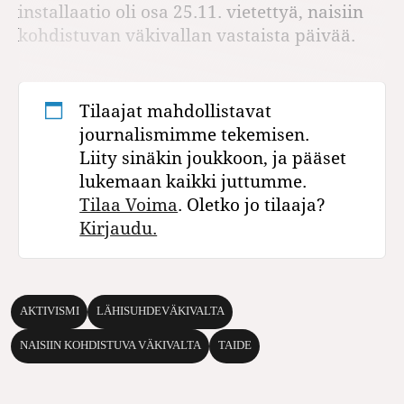
installaatio oli osa 25.11. vietettyä, naisiin
kohdistuvan väkivallan vastaista päivää.
Tilaajat mahdollistavat
journalismimme tekemisen.
Liity sinäkin joukkoon, ja pääset
lukemaan kaikki juttumme.
Tilaa Voima
. Oletko jo tilaaja?
Kirjaudu.
AKTIVISMI
LÄHISUHDEVÄKIVALTA
NAISIIN KOHDISTUVA VÄKIVALTA
TAIDE