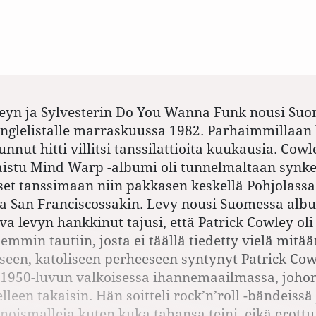
leyn ja Sylvesterin Do You Wanna Funk nousi Su
 singlelistalle marraskuussa 1982. Parhaimmillaan 
unnut hitti villitsi tanssilattioita kuukausia. Co
aistu Mind Warp -albumi oli tunnelmaltaan synk
miset tanssimaan niin pakkasen keskellä Pohjolassa
a San Franciscossakin. Levy nousi Suomessa albu
rva levyn hankkinut tajusi, että Patrick Cowley oli
mmin tautiin, josta ei täällä tiedetty vielä mitää
seen, katoliseen perheeseen syntynyt Patrick Cow
 1950-luvun valkoisessa ihannemaailmassa, joho
lleen takaisin. Hän soitteli rock’n’roll -bändeissä 
noismalleja kuten kuka tahansa teini, eikä erott