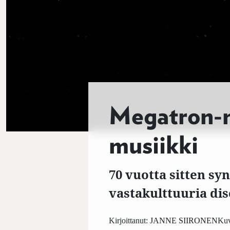
Megatron-m
musiikki
70 vuotta sitten sy
vastakulttuuria dis
Kirjoittanut:
JANNE SIIRONEN
Kuv