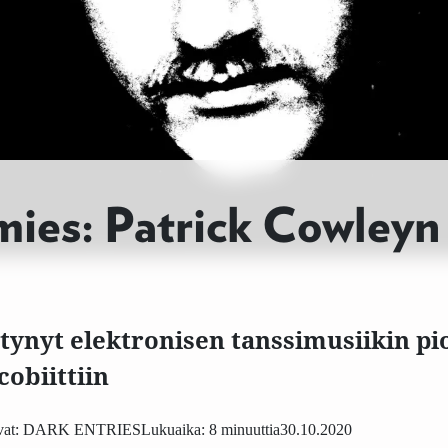
ies: Patrick Cowleyn 
ntynyt elektronisen tanssimusiikin pio
cobiittiin
at:
DARK ENTRIES
Lukuaika: 8 minuuttia
30.10.2020