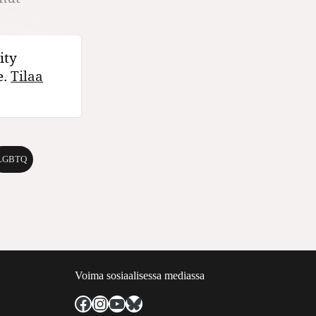
ity
e.
Tilaa
LGBTQ
Voima sosiaalisessa mediassa
Facebook
Instagram
YouTube
Bluesky