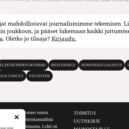
jat mahdollistavat journalismimme tekemisen. Li
kin joukkoon, ja pääset lukemaan kaikki juttumm
a
. Oletko jo tilaaja?
Kirjaudu.
ELEKTRONINEN MUSIIKKI
HIGH ENERGY
HOMOSEKSUAALISUUS
RICK COWLEY
SYLVESTER
määrältään Suomen suurin
TOIMITUS
e nostaa esiin yhteiskunnallisia
UUTISKIRJE
lmalta kuin kotimaasta. Lehti on
mme ja/tai