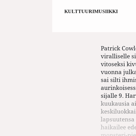
KULTTUURI
MUSIIKKI
Patrick Cow
viralliselle
vitoseksi kiv
vuonna julk
sai silti ih
aurinkoisess
sijalle 9. Ha
kuukausia aie
keskiluokkai
lapsuutensa
haikailee ede
monsteri-pie