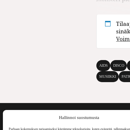
Tilaa
sinä
Voim
AIDS
DISCO
MUSIIKKI
PAT
Voima on painos
Hallinnoi suostumusta
kulttuurilehti. S
aiheita niin maai
Parhaan kokemuksen tarjoamiseksi käytämme teknologioita, kuten evästeitä, tallentaakse