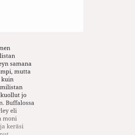
omen
listan
wleyn samana
empi, mutta
 kuin
milistan
 kuollut jo
n. Buffalossa
ley eli
n moni
ja keräsi
unut