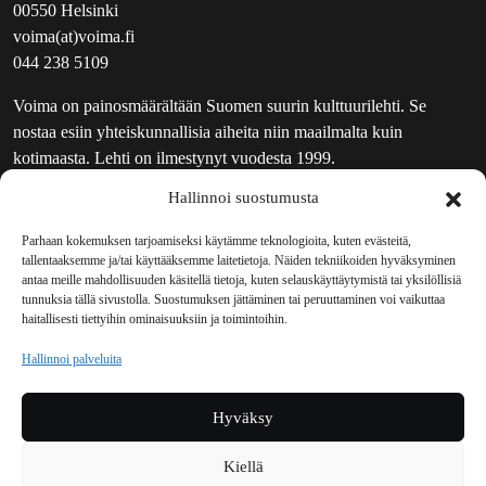
00550 Helsinki
voima(at)voima.fi
044 238 5109
Voima on painosmäärältään Suomen suurin kulttuurilehti. Se
nostaa esiin yhteiskunnallisia aiheita niin maailmalta kuin
kotimaasta. Lehti on ilmestynyt vuodesta 1999.
Hallinnoi suostumusta
TOIMITUS
UUTISKIRJE
Parhaan kokemuksen tarjoamiseksi käytämme teknologioita, kuten evästeitä,
tallentaaksemme ja/tai käyttääksemme laitetietoja. Näiden tekniikoiden hyväksyminen
MAINOSTAJILLE
antaa meille mahdollisuuden käsitellä tietoja, kuten selauskäyttäytymistä tai yksilöllisiä
VASTAMAINOKSET
tunnuksia tällä sivustolla. Suostumuksen jättäminen tai peruuttaminen voi vaikuttaa
haitallisesti tiettyihin ominaisuuksiin ja toimintoihin.
JAKELUPAIKAT
REKISTERISELOSTE
Hallinnoi palveluita
EVÄSTEKÄYTÄNTÖ (EU)
TILAUKSEN PERUUTUSPYYNTÖ
Hyväksy
TILAUSOHJEET JA -EHDOT
Kiellä