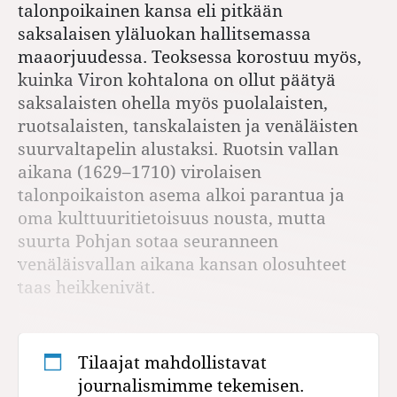
talonpoikainen kansa eli pitkään
saksalaisen yläluokan hallitsemassa
maaorjuudessa. Teoksessa korostuu myös,
kuinka Viron kohtalona on ollut päätyä
saksalaisten ohella myös puolalaisten,
ruotsalaisten, tanskalaisten ja venäläisten
suurvalta­pelin alustaksi. Ruotsin vallan
aikana (1629–1710) virolaisen
talonpoikaiston asema alkoi parantua ja
oma kulttuuritietoisuus nousta, mutta
suurta Pohjan sotaa seuranneen
venäläisvallan aikana kansan olosuhteet
taas heikkenivät.
Tilaajat mahdollistavat
journalismimme tekemisen.