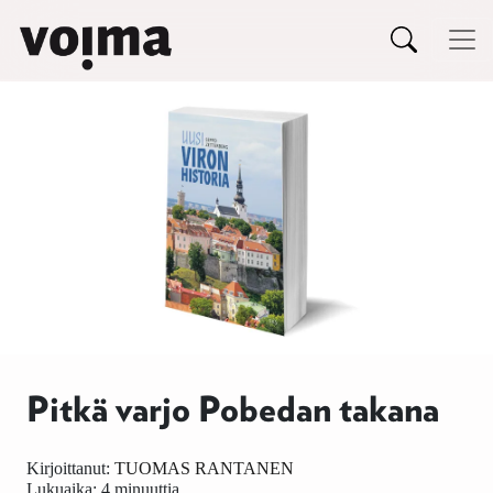
Päävalikko
Siirry sisältöön
Pitkä varjo Pobedan takana
Kirjoittanut:
TUOMAS RANTANEN
Lukuaika: 4 minuuttia