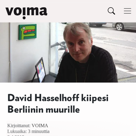
Päävalikko
Siirry sisältöön
David Hasselhoff kiipesi
Berliinin muurille
Kirjoittanut:
VOIMA
Lukuaika: 3 minuuttia