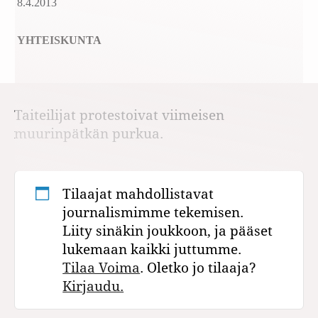
8.4.2013
YHTEISKUNTA
Taiteilijat protestoivat viimeisen
muurinpätkän purkua.
Tilaajat mahdollistavat
journalismimme tekemisen.
Liity sinäkin joukkoon, ja pääset
lukemaan kaikki juttumme.
Tilaa Voima
. Oletko jo tilaaja?
Kirjaudu.