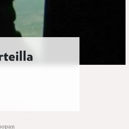
teilla
roopan