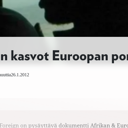
n kasvot Euroopan por
uuttia
26.1.2012
 Foreign on pysäyttävä dokumentti Afrikan & Eu