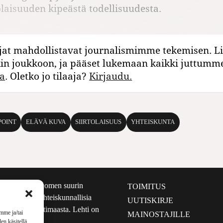
tolaisuuden kipeästä todellisuudesta.
jat mahdollistavat journalismimme tekemisen. Li
kin joukkoon, ja pääset lukemaan kaikki juttumm
a
. Oletko jo tilaaja?
Kirjaudu.
POINT
ELÄVÄ KUVA
SIIRTOLAISUUS
YHTEISKUNTA
määrältään Suomen suurin
TOIMITUS
e nostaa esiin yhteiskunnallisia
UUTISKIRJE
lmalta kuin kotimaasta. Lehti on
mme ja/tai
MAINOSTAJILLE
sta 1999.
en käsitellä