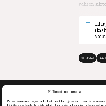
välisen siir
Tilaa
sinä
Voim
AFRIKKA
DOC
Voima on painos
Hallinnoi suostumusta
kulttuurilehti. S
aiheita niin maai
Parhaan kokemuksen tarjoamiseksi käytämme teknologioita, kuten evästeitä, tallentaakse
Voima Kustannus
ilmestynyt vuode
käyttääksemme laitetietoja. Näiden tekniikoiden hyväksyminen antaa meille mahdollisuud