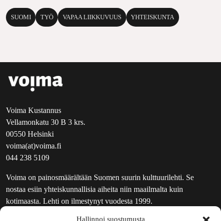
SUOMI
TYÖ
VAPAA LIIKKUVUUS
YHTEISKUNTA
Voima Kustannus
Vellamonkatu 30 B 3 krs.
00550 Helsinki
voima(at)voima.fi
044 238 5109
Voima on painosmäärältään Suomen suurin kulttuurilehti. Se
nostaa esiin yhteiskunnallisia aiheita niin maailmalta kuin
kotimaasta. Lehti on ilmestynyt vuodesta 1999.
Hallinnoi suostumusta