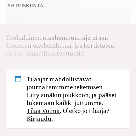
YHTEISKUNTA
Työhaluinen maahanmuuttaja ei saa
Suomeen oleskelulupaa, jos kortistossa
makaa paikallisia työttömiä.
Tilaajat mahdollistavat
journalismimme tekemisen.
Liity sinäkin joukkoon, ja pääset
lukemaan kaikki juttumme.
Tilaa Voima
. Oletko jo tilaaja?
Kirjaudu.