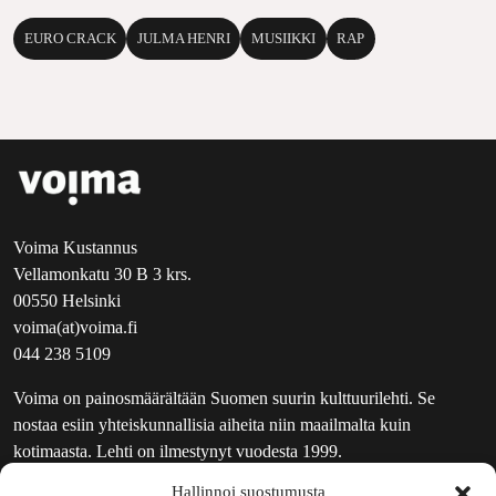
EURO CRACK
JULMA HENRI
MUSIIKKI
RAP
Voima Kustannus
Vellamonkatu 30 B 3 krs.
00550 Helsinki
voima(at)voima.fi
044 238 5109
Voima on painosmäärältään Suomen suurin kulttuurilehti. Se
nostaa esiin yhteiskunnallisia aiheita niin maailmalta kuin
kotimaasta. Lehti on ilmestynyt vuodesta 1999.
Hallinnoi suostumusta