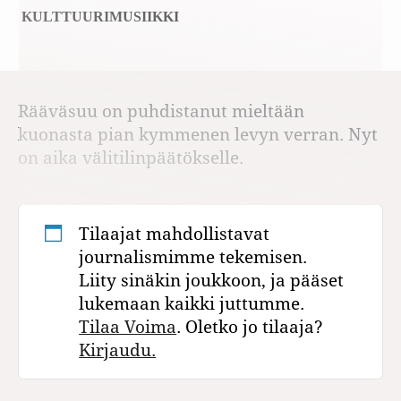
KULTTUURI
MUSIIKKI
Rääväsuu on puhdistanut mieltään
kuonasta pian kymmenen levyn verran. Nyt
on aika välitilinpäätökselle.
Tilaajat mahdollistavat
journalismimme tekemisen.
Liity sinäkin joukkoon, ja pääset
lukemaan kaikki juttumme.
Tilaa Voima
. Oletko jo tilaaja?
Kirjaudu.