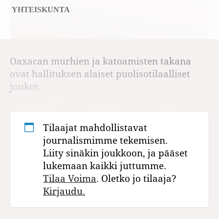
YHTEISKUNTA
Oaxacan murhien ja katoamisten takana
ovat hallituksen alaiset puolisotilaalliset
joukot.
Tilaajat mahdollistavat
journalismimme tekemisen.
Liity sinäkin joukkoon, ja pääset
lukemaan kaikki juttumme.
Tilaa Voima
. Oletko jo tilaaja?
Kirjaudu.