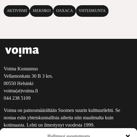
AKTIVISMI
MEKSIKO
OAXACA
YHTEISKUNTA
Voima Kustannus
Vellamonkatu 30 B 3 krs.
00550 Helsinki
voima(at)voima.fi
044 238 5109
Voima on painosmäärältään Suomen suurin kulttuurilehti. Se
nostaa esiin yhteiskunnallisia aiheita niin maailmalta kuin
kotimaasta. Lehti on ilmestynyt vuodesta 1999.
Hallinnoi suostumusta