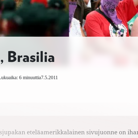
, Brasilia
Lukuaika: 6 minuuttia
7.5.2011
sjupakan eteläamerikkalainen sivujuonne on iha