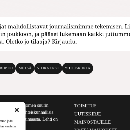
jat mahdollistavat journalismimme tekemisen. Li
kin joukkoon, ja pääset lukemaan kaikki juttumm
a
. Oletko jo tilaaja?
Kirjaudu.
RUPTIO
METSÄ
STORA ENSO
YHTEISKUNTA
määrältään Suomen suurin
TOIMITUS
e nostaa esiin yhteiskunnallisia
UUTISKIRJE
lmalta kuin kotimaasta. Lehti on
mme ja/tai
MAINOSTAJILLE
sta 1999.
en käsitellä