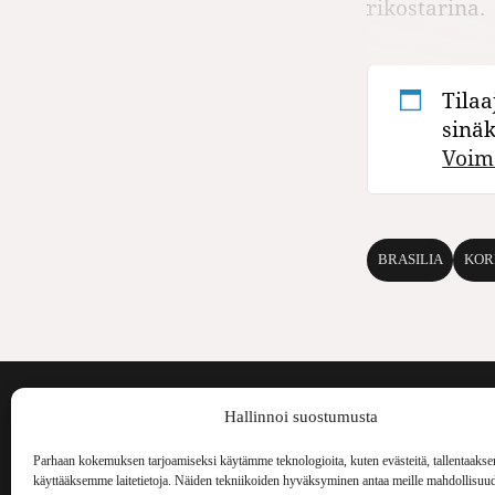
rikostarina.
Tilaa
sinä
Voim
BRASILIA
KOR
Voima on painos
Hallinnoi suostumusta
kulttuurilehti. S
aiheita niin maai
Parhaan kokemuksen tarjoamiseksi käytämme teknologioita, kuten evästeitä, tallentaakse
Voima Kustannus
ilmestynyt vuode
käyttääksemme laitetietoja. Näiden tekniikoiden hyväksyminen antaa meille mahdollisuud