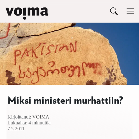
Päävalikko
Siirry sisältöön
Miksi ministeri murhattiin?
Kirjoittanut:
VOIMA
Lukuaika: 4 minuuttia
7.5.2011