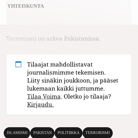
YHTEISKUNTA
Terrorismi on arkea Pakistanissa.
Tilaajat mahdollistavat
journalismimme tekemisen.
Liity sinäkin joukkoon, ja pääset
lukemaan kaikki juttumme.
Tilaa Voima
. Oletko jo tilaaja?
Kirjaudu.
ISLAMISMI
PAKISTAN
POLITIIKKA
TERRORISMI