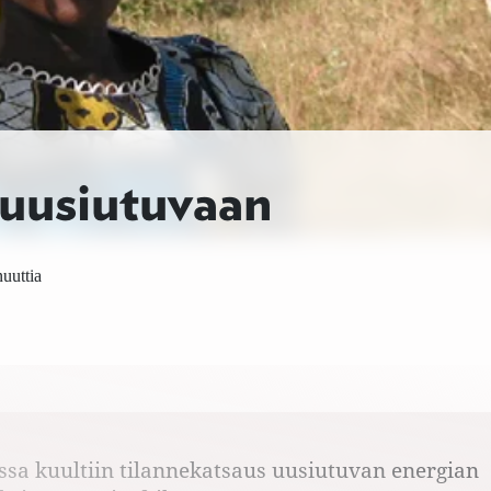
 uusiutuvaan
uuttia
sa kuultiin tilannekatsaus uusiutuvan energian