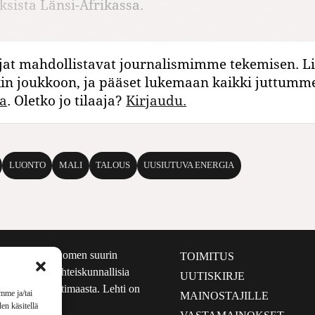
sista Länsi-Afrikassa.
jat mahdollistavat journalismimme tekemisen. Li
kin joukkoon, ja pääset lukemaan kaikki juttumm
a
. Oletko jo tilaaja?
Kirjaudu.
LUONTO
MALI
TALOUS
UUSIUTUVA ENERGIA
määrältään Suomen suurin
TOIMITUS
e nostaa esiin yhteiskunnallisia
UUTISKIRJE
lmalta kuin kotimaasta. Lehti on
mme ja/tai
MAINOSTAJILLE
sta 1999.
en käsitellä