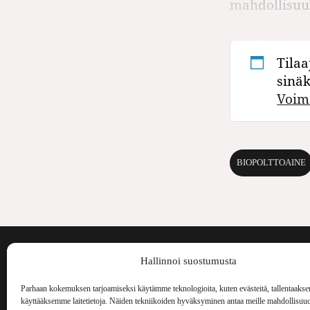
mahdollisuuk
Tilaa
sinä
Voim
BIOPOLTTOAINE
Voima on painos
Hallinnoi suostumusta
kulttuurilehti. S
aiheita niin maai
Parhaan kokemuksen tarjoamiseksi käytämme teknologioita, kuten evästeitä, tallentaakse
Voima Kustannus
ilmestynyt vuode
käyttääksemme laitetietoja. Näiden tekniikoiden hyväksyminen antaa meille mahdollisuud