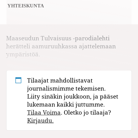
YHTEISKUNTA
Maaseudun Tulvaisuus -parodialehti
herätteli aamuruuhkassa ajattelemaan
ympäristöä.
Tilaajat mahdollistavat
journalismimme tekemisen.
Liity sinäkin joukkoon, ja pääset
lukemaan kaikki juttumme.
Tilaa Voima
. Oletko jo tilaaja?
Kirjaudu.