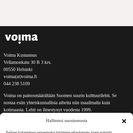
Voima Kustannus
Vellamonkatu 30 B 3 krs.
00550 Helsinki
voima(at)voima.fi
044 238 5109
Voima on painosmäärältään Suomen suurin kulttuurilehti. Se
nostaa esiin yhteiskunnallisia aiheita niin maailmalta kuin
kotimaasta. Lehti on ilmestynyt vuodesta 1999.
Hallinnoi suostumusta
TOIMITUS
UUTISKIRJE
Parhaan kokemuksen tarjoamiseksi käytämme teknologioita, kuten evästeitä,