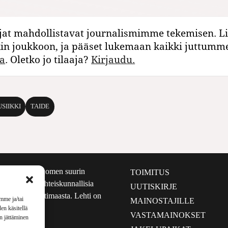
jat mahdollistavat journalismimme tekemisen. Li
kin joukkoon, ja pääset lukemaan kaikki juttumm
a
. Oletko jo tilaaja?
Kirjaudu.
SIIKKI
TAIDE
määrältään Suomen suurin
TOIMITUS
e nostaa esiin yhteiskunnallisia
UUTISKIRJE
lmalta kuin kotimaasta. Lehti on
mme ja/tai
MAINOSTAJILLE
sta 1999.
en käsitellä
VASTAMAINOKSET
en jättäminen