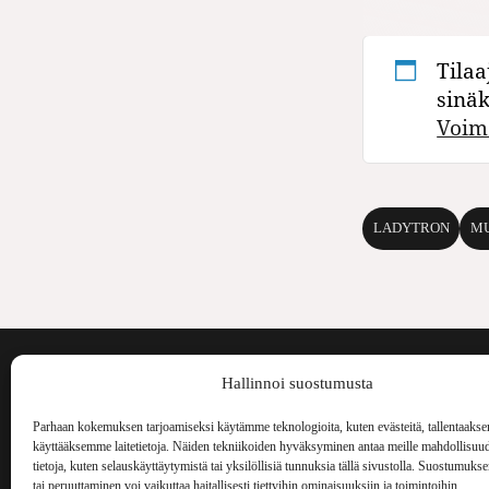
Tilaa
sinä
Voim
LADYTRON
MU
Voima on painos
Hallinnoi suostumusta
kulttuurilehti. S
aiheita niin maai
Parhaan kokemuksen tarjoamiseksi käytämme teknologioita, kuten evästeitä, tallentaakse
Voima Kustannus
ilmestynyt vuode
käyttääksemme laitetietoja. Näiden tekniikoiden hyväksyminen antaa meille mahdollisuud
Vellamonkatu 30 B 3 krs.
tietoja, kuten selauskäyttäytymistä tai yksilöllisiä tunnuksia tällä sivustolla. Suostumuks
00550 Helsinki
tai peruuttaminen voi vaikuttaa haitallisesti tiettyihin ominaisuuksiin ja toimintoihin.