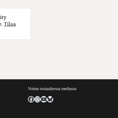
ity
e.
Tilaa
Voima sosiaalisessa mediassa
Facebook
Instagram
YouTube
Bluesky