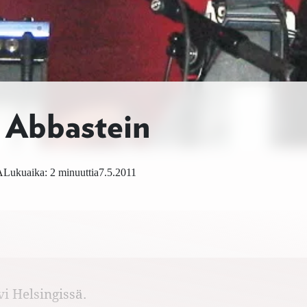
n Abbastein
A
Lukuaika: 2 minuuttia
7.5.2011
i Helsingissä.