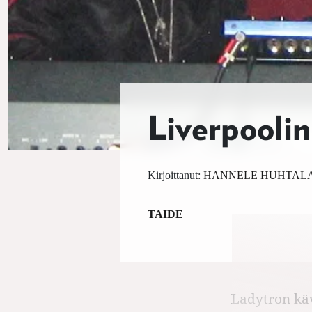
Liverpooli
Kirjoittanut:
HANNELE HUHTAL
TAIDE
Ladytron käv