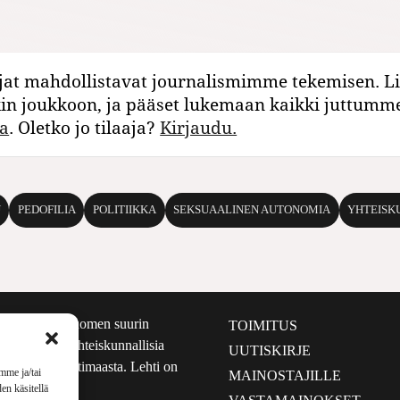
jat mahdollistavat journalismimme tekemisen. Li
kin joukkoon, ja pääset lukemaan kaikki juttumm
a
. Oletko jo tilaaja?
Kirjaudu.
U
PEDOFILIA
POLITIIKKA
SEKSUAALINEN AUTONOMIA
YHTEISK
määrältään Suomen suurin
TOIMITUS
e nostaa esiin yhteiskunnallisia
UUTISKIRJE
lmalta kuin kotimaasta. Lehti on
mme ja/tai
MAINOSTAJILLE
sta 1999.
en käsitellä