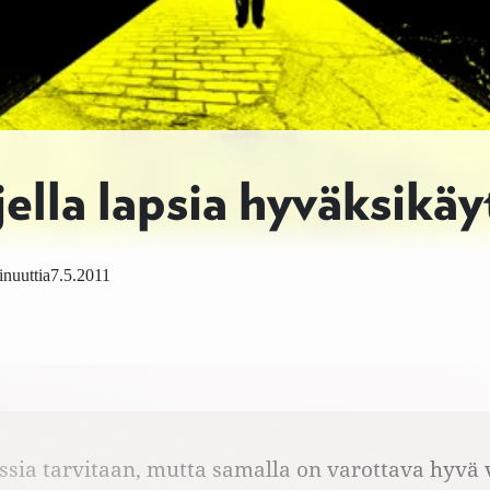
ella lapsia hyväksikäy
nuuttia
7.5.2011
ssia tarvitaan, mutta samalla on varottava hyvä v