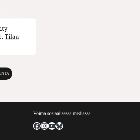
ity
e.
Tilaa
UNTA
Voima sosiaalisessa mediassa
Facebook
Instagram
YouTube
Bluesky