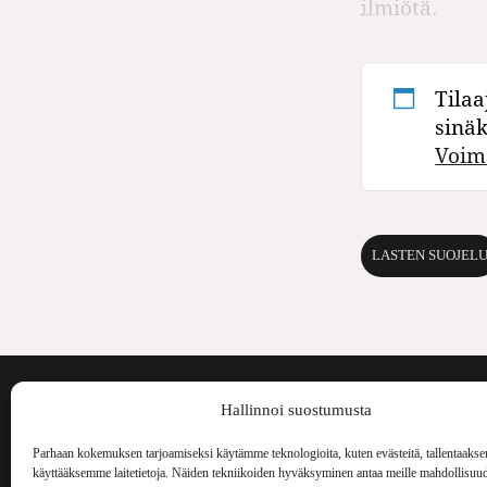
ilmiötä.
Tilaa
sinä
Voim
LASTEN SUOJEL
Voima on painos
Hallinnoi suostumusta
kulttuurilehti. S
aiheita niin maai
Parhaan kokemuksen tarjoamiseksi käytämme teknologioita, kuten evästeitä, tallentaakse
Voima Kustannus
ilmestynyt vuode
käyttääksemme laitetietoja. Näiden tekniikoiden hyväksyminen antaa meille mahdollisuud