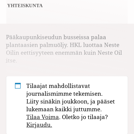
YHTEISKUNTA
Pääkaupunkiseudun busseissa palaa
plantaasien palmuöljy. HKL luottaa Neste
Oilin eettisyyteen enemmän kuin Neste Oil
itse.
Tilaajat mahdollistavat
journalismimme tekemisen.
Liity sinäkin joukkoon, ja pääset
lukemaan kaikki juttumme.
Tilaa Voima
. Oletko jo tilaaja?
Kirjaudu.