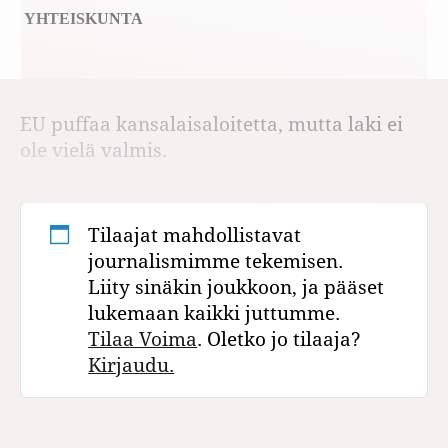
YHTEISKUNTA
EU puffaa kansalaisaloitetta, mutta laki ei
ole vielä valmis.
Tilaajat mahdollistavat
journalismimme tekemisen.
Liity sinäkin joukkoon, ja pääset
lukemaan kaikki juttumme.
Tilaa Voima
. Oletko jo tilaaja?
Kirjaudu.