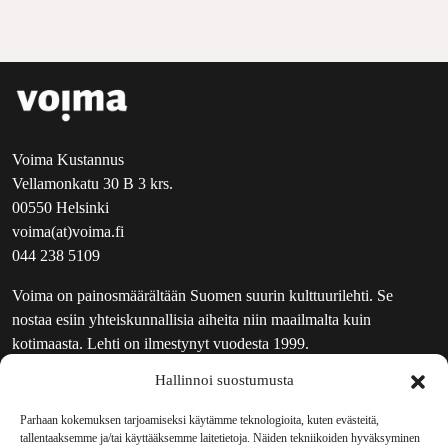
Voima Kustannus
Vellamonkatu 30 B 3 krs.
00550 Helsinki
voima(at)voima.fi
044 238 5109
Voima on painosmäärältään Suomen suurin kulttuurilehti. Se
nostaa esiin yhteiskunnallisia aiheita niin maailmalta kuin
kotimaasta. Lehti on ilmestynyt vuodesta 1999.
Hallinnoi suostumusta
TOIMITUS
UUTISKIRJE
Parhaan kokemuksen tarjoamiseksi käytämme teknologioita, kuten evästeitä,
tallentaaksemme ja/tai käyttääksemme laitetietoja. Näiden tekniikoiden hyväksyminen
MAINOSTAJILLE