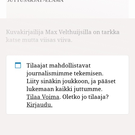
JUTTUSARJAT>ELÄMÄ
Kuvakirjailija Max Velthuijsilla on tarkka
katse mutta viisas viiva.
Tilaajat mahdollistavat
journalismimme tekemisen.
Liity sinäkin joukkoon, ja pääset
lukemaan kaikki juttumme.
Tilaa Voima
. Oletko jo tilaaja?
Kirjaudu.