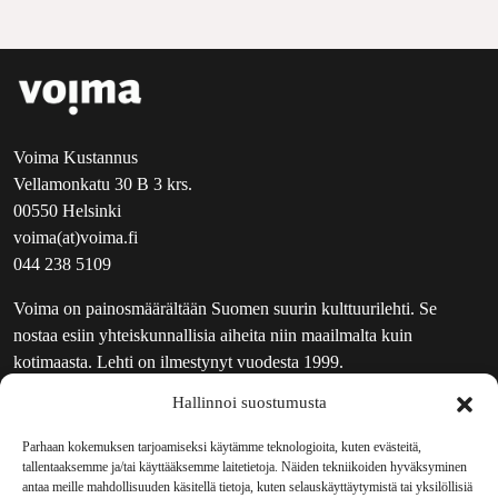
Voima Kustannus
Vellamonkatu 30 B 3 krs.
00550 Helsinki
voima(at)voima.fi
044 238 5109
Voima on painosmäärältään Suomen suurin kulttuurilehti. Se
nostaa esiin yhteiskunnallisia aiheita niin maailmalta kuin
kotimaasta. Lehti on ilmestynyt vuodesta 1999.
Hallinnoi suostumusta
TOIMITUS
UUTISKIRJE
Parhaan kokemuksen tarjoamiseksi käytämme teknologioita, kuten evästeitä,
tallentaaksemme ja/tai käyttääksemme laitetietoja. Näiden tekniikoiden hyväksyminen
MAINOSTAJILLE
antaa meille mahdollisuuden käsitellä tietoja, kuten selauskäyttäytymistä tai yksilöllisiä