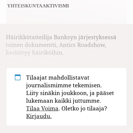
YHTEISKUNTA
AKTIVISMI
Häirikkötaiteilija Banksyn järjestyksessä
toinen dokumentti, Antics Roadshow,
keskittyy häiriköihin.
Tilaajat mahdollistavat
journalismimme tekemisen.
Liity sinäkin joukkoon, ja pääset
lukemaan kaikki juttumme.
Tilaa Voima
. Oletko jo tilaaja?
Kirjaudu.