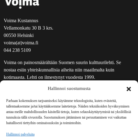
Voima Kustannus
Vellamonkatu 30 B 3 krs.
00550 Helsinki
voima(at)voima.fi
044 238 5109
Voima on painosmäärältään Suomen suurin kulttuurilehti. Se
nostaa esiin yhteiskunnallisia aiheita niin maailmalta kuin
kotimaasta. Lehti on ilmestynyt vuodesta 1999.
Hallinnoi suostumusta
TOIMITUS
UUTISKIRJE
Parhaan kokemuksen tarjoamiseksi käytämme teknologioita, kuten evästeitä,
tallentaaksemme ja/tai käyttääksemme laitetietoja. Näiden tekniikoiden hyväksyminen
MAINOSTAJILLE
antaa meille mahdollisuuden käsitellä tietoja, kuten selauskäyttäytymistä tai yksilöllisiä
VASTAMAINOKSET
tunnuksia tällä sivustolla. Suostumuksen jättäminen tai peruuttaminen voi vaikuttaa
haitallisesti tiettyihin ominaisuuksiin ja toimintoihin.
JAKELUPAIKAT
REKISTERISELOSTE
Hallinnoi palveluita