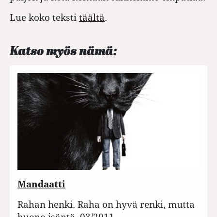
Lue koko teksti
täältä
.
Katso myös nämä:
Mandaatti
Rahan henki. Raha on hyvä renki, mutta
huono isäntä. 03/2011