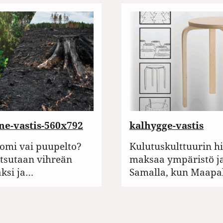
ne-vastis-560x792
kalhygge-vastis
omi vai puupelto?
Kulutuskulttuurin h
tsutaan vihreän
maksaa ympäristö ja
ksi ja…
Samalla, kun Maapal