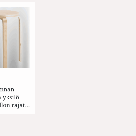
innan
 yksilö.
lon rajat…