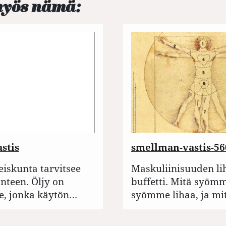
myös nämä:
stis
smellman-vastis-5
eiskunta tarvitsee
Maskuliinisuuden li
nteen. Öljy on
buffetti. Mitä syöm
e, jonka käytön…
syömme lihaa, ja m