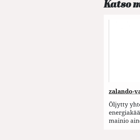
Katso 
zalando-va
Öljytty yht
energiakää
mainio ain