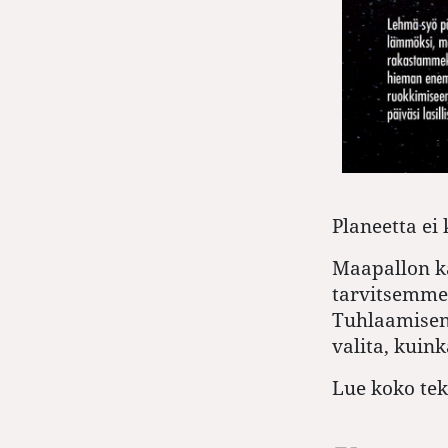
Planeetta e
Maapallon ka
tarvitsemme
Tuhlaamisen
valita, kuin
Lue koko tek