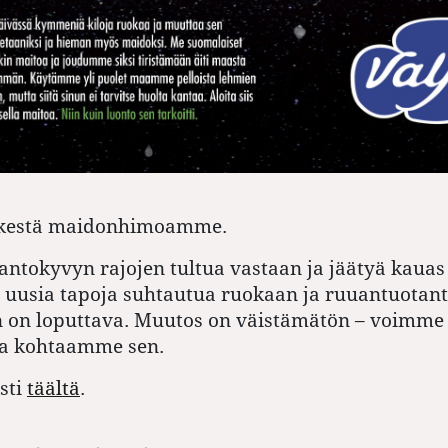
i kestä maidonhimoamme.
ntokyvyn rajojen tultua vastaan ja jäätyä kauas
 uusia tapoja suhtautua ruokaan ja ruuantuotan
 on loputtava. Muutos on väistämätön – voimme
ka kohtaamme sen.
sti
täältä
.