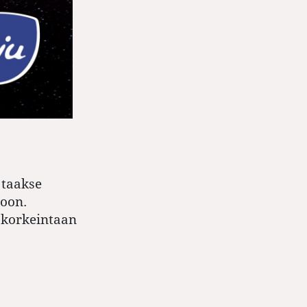
 taakse
toon.
 korkeintaan