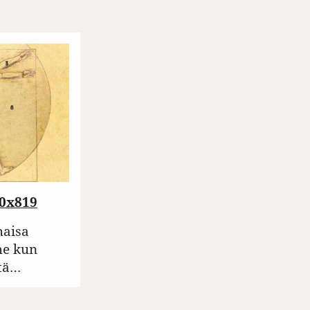
60x819
haisa
me kun
itä…