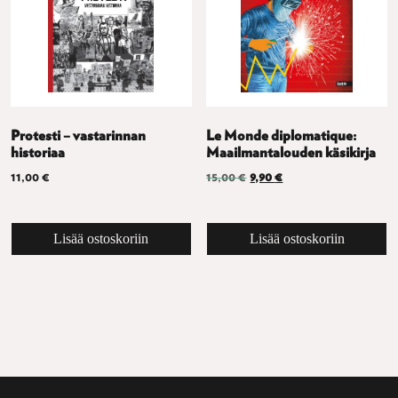
Protesti – vastarinnan
Le Monde diplomatique:
historiaa
Maailmantalouden käsikirja
Alkuperäinen hinta oli: 15,0
Nykyinen hinta on: 9,
11,00
€
15,00
€
9,90
€
Lisää ostoskoriin
Lisää ostoskoriin