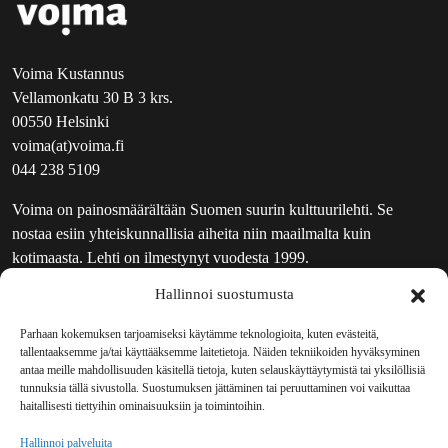
Voima Kustannus
Vellamonkatu 30 B 3 krs.
00550 Helsinki
voima(at)voima.fi
044 238 5109
Voima on painosmäärältään Suomen suurin kulttuurilehti. Se
nostaa esiin yhteiskunnallisia aiheita niin maailmalta kuin
kotimaasta. Lehti on ilmestynyt vuodesta 1999.
Hallinnoi suostumusta
TOIMITUS
UUTISKIRJE
Parhaan kokemuksen tarjoamiseksi käytämme teknologioita, kuten evästeitä,
tallentaaksemme ja/tai käyttääksemme laitetietoja. Näiden tekniikoiden hyväksyminen
MAINOSTAJILLE
antaa meille mahdollisuuden käsitellä tietoja, kuten selauskäyttäytymistä tai yksilöllisiä
VASTAMAINOKSET
tunnuksia tällä sivustolla. Suostumuksen jättäminen tai peruuttaminen voi vaikuttaa
haitallisesti tiettyihin ominaisuuksiin ja toimintoihin.
JAKELUPAIKAT
REKISTERISELOSTE
Hallinnoi palveluita