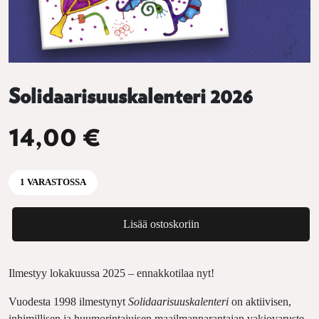
Solidaarisuuskalenteri 2026
14,00
€
1 VARASTOSSA
Solidaarisuuskalenteri 2026 määrä
Lisää ostoskoriin
Ilmestyy lokakuussa 2025 – ennakkotilaa nyt!
Vuodesta 1998 ilmestynyt
Solidaarisuuskalenteri
on aktiivisen,
inhimillisen ja huumorintajuisen maailmanparantajan vakiovaruste.