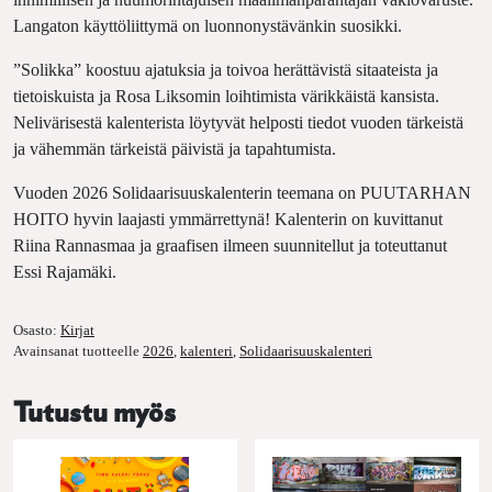
Langaton käyttöliittymä on luonnonystävänkin suosikki.
”Solikka” koostuu ajatuksia ja toivoa herättävistä sitaateista ja
tietoiskuista ja Rosa Liksomin loihtimista värikkäistä kansista.
Nelivärisestä kalenterista löytyvät helposti tiedot vuoden tärkeistä
ja vähemmän tärkeistä päivistä ja tapahtumista.
Vuoden 2026 Solidaarisuuskalenterin teemana on PUUTARHAN
HOITO hyvin laajasti ymmärrettynä! Kalenterin on kuvittanut
Riina Rannasmaa ja graafisen ilmeen suunnitellut ja toteuttanut
Essi Rajamäki.
Osasto:
Kirjat
Avainsanat tuotteelle
2026
,
kalenteri
,
Solidaarisuuskalenteri
Tutustu myös