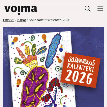
Päävalikko
Siirry sisältöön
Etusivu
/
Kirjat
/ Solidaarisuuskalenteri 2026