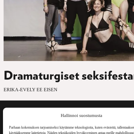
Dramaturgiset seksifesta
ERIKA-EVELY EE EISEN
Voima on painos
Hallinnoi suostumusta
kulttuurilehti. S
aiheita niin maai
Parhaan kokemuksen tarjoamiseksi käytämme teknologioita, kuten evästeitä, tallentaakse
Voima Kustannus
ilmestynyt vuode
käyttääksemme laitetietoja. Näiden tekniikoiden hyväksyminen antaa meille mahdollisuud