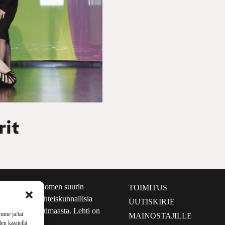
rit
määrältään Suomen suurin
TOIMITUS
e nostaa esiin yhteiskunnallisia
UUTISKIRJE
lmalta kuin kotimaasta. Lehti on
mme ja/tai
MAINOSTAJILLE
sta 1999.
en käsitellä