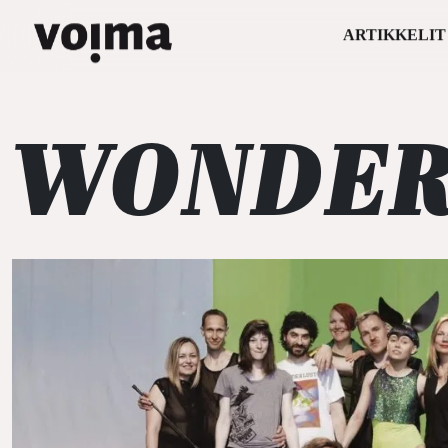
ARTIKKELIT
Päävalikko
Siirry sisältöön
WONDER