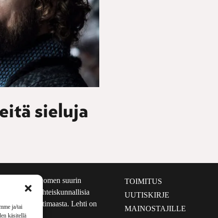
itä sieluja
määrältään Suomen suurin
TOIMITUS
e nostaa esiin yhteiskunnallisia
UUTISKIRJE
lmalta kuin kotimaasta. Lehti on
mme ja/tai
MAINOSTAJILLE
sta 1999.
en käsitellä