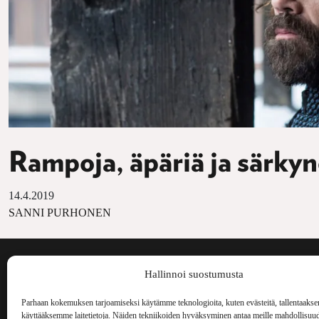
Rampoja, äpäriä ja särkyne
14.4.2019
SANNI PURHONEN
Voima on painos
Hallinnoi suostumusta
kulttuurilehti. S
aiheita niin maai
Parhaan kokemuksen tarjoamiseksi käytämme teknologioita, kuten evästeitä, tallentaakse
Voima Kustannus
ilmestynyt vuode
käyttääksemme laitetietoja. Näiden tekniikoiden hyväksyminen antaa meille mahdollisuud