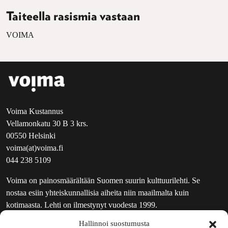
Taiteella rasismia vastaan
VOIMA
Voima Kustannus
Vellamonkatu 30 B 3 krs.
00550 Helsinki
voima(at)voima.fi
044 238 5109
Voima on painosmäärältään Suomen suurin kulttuurilehti. Se
nostaa esiin yhteiskunnallisia aiheita niin maailmalta kuin
kotimaasta. Lehti on ilmestynyt vuodesta 1999.
Hallinnoi suostumusta
TOIMITUS