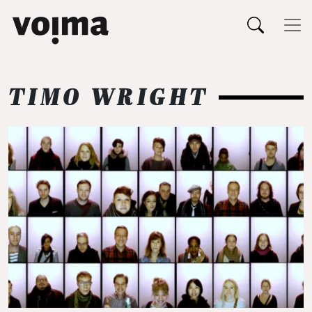
Päävalikko
Siirry sisältöön
TIMO WRIGHT