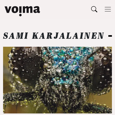
Päävalikko
Siirry sisältöön
SAMI KARJALAINEN