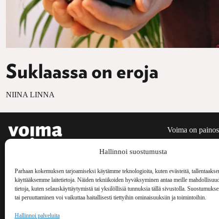
Suklaassa on eroja
NIINA LINNA
Voima on painos
kulttuurilehti. S
Hallinnoi suostumusta
aiheita niin maai
Voima Kustannus
ilmestynyt vuode
Vellamonkatu 30 B 3 krs.
Parhaan kokemuksen tarjoamiseksi käytämme teknologioita, kuten evästeitä, tallentaakse
käyttääksemme laitetietoja. Näiden tekniikoiden hyväksyminen antaa meille mahdollisuud
00550 Helsinki
tietoja, kuten selauskäyttäytymistä tai yksilöllisiä tunnuksia tällä sivustolla. Suostumuks
voima(at)voima.fi
tai peruuttaminen voi vaikuttaa haitallisesti tiettyihin ominaisuuksiin ja toimintoihin.
044 238 5109
Hallinnoi palveluita