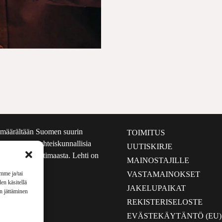
määrältään Suomen suurin
TOIMITUS
e nostaa esiin yhteiskunnallisia
UUTISKIRJE
lmalta kuin kotimaasta. Lehti on
MAINOSTAJILLE
sta 1999.
VASTAMAINOKSET
mme ja/tai
en käsitellä
JAKELUPAIKAT
en jättäminen
REKISTERISELOSTE
EVÄSTEKÄYTÄNTÖ (EU)