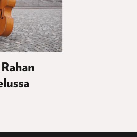
n Rahan
elussa